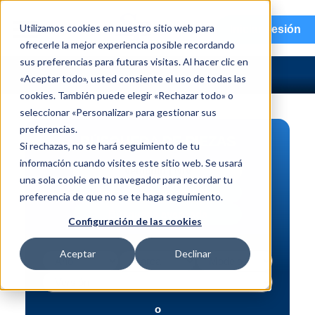
menu
Utilizamos cookies en nuestro sitio web para
Iniciar sesión
ofrecerle la mejor experiencia posible recordando
sus preferencias para futuras visitas. Al hacer clic en
«Aceptar todo», usted consiente el uso de todas las
cookies. También puede elegir «Rechazar todo» o
seleccionar «Personalizar» para gestionar sus
preferencias.
BÚSQUEDA DE PIEZAS
Si rechazas, no se hará seguimiento de tu
información cuando visites este sitio web. Se usará
Vehículo | NIV
una sola cookie en tu navegador para recordar tu
Pieza | N.º de intercambio
preferencia de que no se te haga seguimiento.
Búsqueda avanzada
Configuración de las cookies
Aceptar
Declinar
o