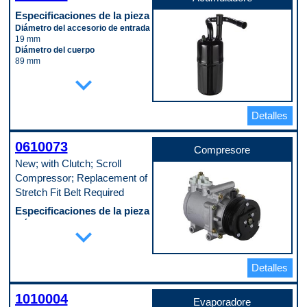
Especificaciones de la pieza
Diámetro del accesorio de entrada
19 mm
Diámetro del cuerpo
89 mm
Longitud del cuerpo
expand_more
203 mm
Material
Steel
Detalles
Código de propósito de pago
B
0610073
Compresore
New; with Clutch; Scroll
Compressor; Replacement of
Stretch Fit Belt Required
Especificaciones de la pieza
Diámetro de la cresta de la polea
expand_more
102 mm
Embrague incluido
Yes
Detalles
Número de ranuras de la polea
6
Puerto de servicio del interruptor
1010004
No
Evaporadore