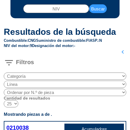
Buscar
Resultados de la búsqueda
Combustible
CNG
Suministro de combustible
FI
ASP.
N
NIV del motor
9
Designación del motor
-
chevron_left
filter_list
Filtros
Cantidad de resultados
Mostrando piezas a de .
0210038
Acumuladore