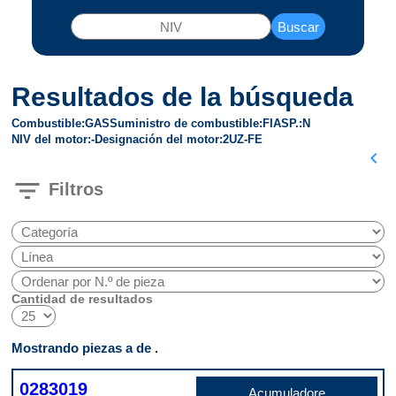
Buscar
Resultados de la búsqueda
Combustible
GAS
Suministro de combustible
FI
ASP.
N
NIV del motor
-
Designación del motor
2UZ-FE
chevron_left
filter_list
Filtros
Cantidad de resultados
Mostrando piezas a de .
0283019
Acumuladore