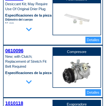
Desiccant Kit; May Require
Use Of Original Drier Plug
Especificaciones de la pieza
Diámetro del cuerpo
51 mm
expand_more
Longitud del cuerpo
279 mm
Código de propósito de pago
B
Detalles
0610096
Compresore
New; with Clutch;
Replacement of Stretch Fit
Belt Required
Especificaciones de la pieza
Diámetro de la cresta de la polea
expand_more
121 mm
Embrague incluido
Yes
Detalles
Número de ranuras de la polea
6
Puerto de servicio del interruptor
1010118
No
Evaporadore