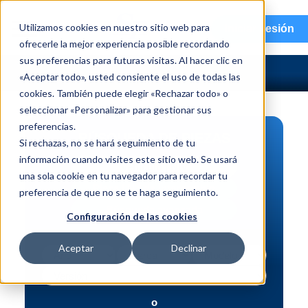
menu
Utilizamos cookies en nuestro sitio web para
Iniciar sesión
ofrecerle la mejor experiencia posible recordando
sus preferencias para futuras visitas. Al hacer clic en
«Aceptar todo», usted consiente el uso de todas las
cookies. También puede elegir «Rechazar todo» o
seleccionar «Personalizar» para gestionar sus
preferencias.
BÚSQUEDA DE PIEZAS
Si rechazas, no se hará seguimiento de tu
información cuando visites este sitio web. Se usará
Vehículo | NIV
una sola cookie en tu navegador para recordar tu
Pieza | N.º de intercambio
preferencia de que no se te haga seguimiento.
Búsqueda avanzada
Configuración de las cookies
Aceptar
Declinar
o