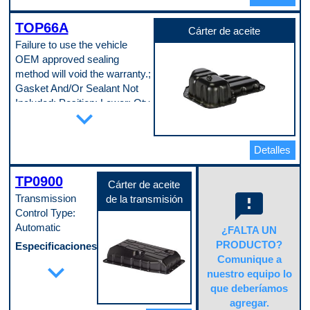
Material de la carcasa
Aluminum
TOP66A
Tipo de conector (macho/hembra)
Cárter de aceite
Male
Failure to use the vehicle
Tipo de grado
OEM approved sealing
Standard Replacement
method will void the warranty.;
Tipo de sistema de combustible
Fuel Injection
Gasket And/Or Sealant Not
Tipo de terminal
Included; Position: Lower; Qty
expand_more
Pin
Req.: 1
Código de propósito de pago
D
Especificaciones de la pieza
Acabado
Detalles
Powder Coated
Accesorio de retorno del enfriador
TP0900
de aceite del motor
Cárter de aceite
No
feedback
Transmission
de la transmisión
Ancho máximo
Control Type:
267 mm
Automatic
Bandeja anti-salpicaduras incluida
¿FALTA UN
No
PRODUCTO?
Especificaciones
Cantidad de agujeros de montaje
Comunique a
19
de la pieza
expand_more
Capacidad
nuestro equipo lo
Ancho
6.2 L
10.625 in
que deberíamos
Cárter tipo “Kick Out”
Cantidad de
agregar.
No
agujeros de montaje