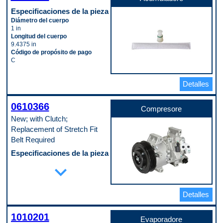
Especificaciones de la pieza
Diámetro del cuerpo
1 in
Longitud del cuerpo
9.4375 in
Código de propósito de pago
C
Detalles
0610366
Compresore
New; with Clutch;
Replacement of Stretch Fit
Belt Required
Especificaciones de la pieza
Cantidad de agujeros de montaje
expand_more
4
Cantidad de conectores
2
Detalles
Cantidad de terminales
2
Diámetro de la cresta de la polea
1010201
120 mm
Evaporadore