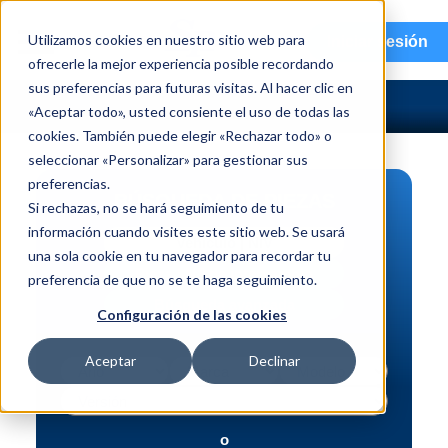
menu
Utilizamos cookies en nuestro sitio web para
Iniciar sesión
ofrecerle la mejor experiencia posible recordando
sus preferencias para futuras visitas. Al hacer clic en
«Aceptar todo», usted consiente el uso de todas las
cookies. También puede elegir «Rechazar todo» o
seleccionar «Personalizar» para gestionar sus
preferencias.
BÚSQUEDA DE PIEZAS
Si rechazas, no se hará seguimiento de tu
información cuando visites este sitio web. Se usará
Vehículo | NIV
una sola cookie en tu navegador para recordar tu
Pieza | N.º de intercambio
preferencia de que no se te haga seguimiento.
Búsqueda avanzada
Configuración de las cookies
Aceptar
Declinar
o