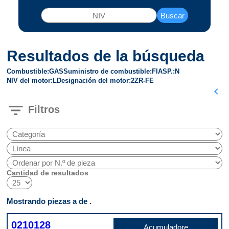
Buscar
Resultados de la búsqueda
Combustible
GAS
Suministro de combustible
FI
ASP.
N
NIV del motor
L
Designación del motor
2ZR-FE
chevron_left
filter_list
Filtros
Cantidad de resultados
Mostrando piezas a de .
0210128
Acumuladore