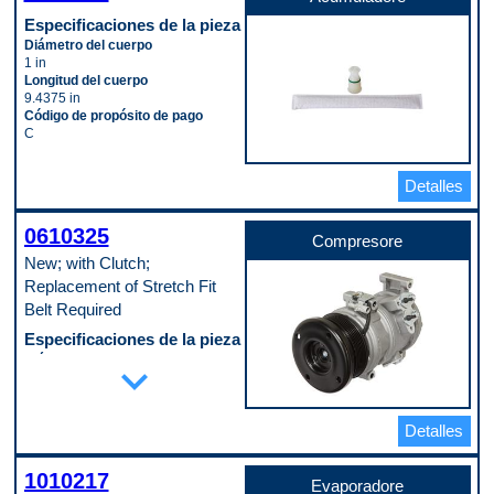
Especificaciones de la pieza
Diámetro del cuerpo
1 in
Longitud del cuerpo
9.4375 in
Código de propósito de pago
C
Detalles
0610325
Compresore
New; with Clutch;
Replacement of Stretch Fit
Belt Required
Especificaciones de la pieza
Diámetro de la cresta de la polea
expand_more
110 mm
Diámetro del labio de la polea
125 mm
Detalles
Diámetro exterior de la carcasa
118 mm
Diámetro interior del puerto de
1010217
descarga
Evaporadore