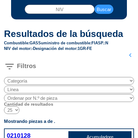
Buscar
Resultados de la búsqueda
Combustible
GAS
Suministro de combustible
FI
ASP.
N
NIV del motor
-
Designación del motor
1GR-FE
chevron_left
filter_list
Filtros
Cantidad de resultados
Mostrando piezas a de .
0210128
Acumuladore