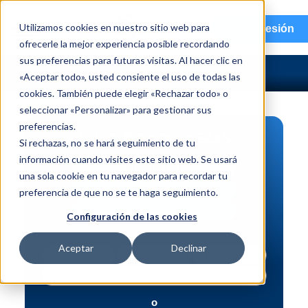
menu
Utilizamos cookies en nuestro sitio web para
Iniciar sesión
ofrecerle la mejor experiencia posible recordando
sus preferencias para futuras visitas. Al hacer clic en
«Aceptar todo», usted consiente el uso de todas las
cookies. También puede elegir «Rechazar todo» o
seleccionar «Personalizar» para gestionar sus
preferencias.
BÚSQUEDA DE PIEZAS
Si rechazas, no se hará seguimiento de tu
información cuando visites este sitio web. Se usará
Vehículo | NIV
una sola cookie en tu navegador para recordar tu
Pieza | N.º de intercambio
preferencia de que no se te haga seguimiento.
Búsqueda avanzada
Configuración de las cookies
Aceptar
Declinar
o