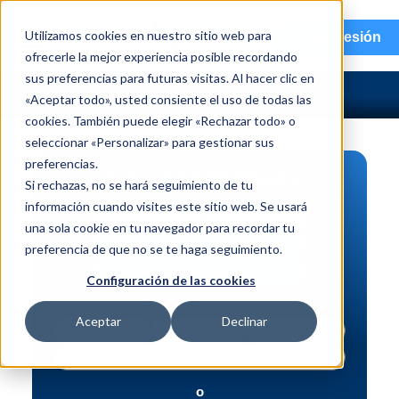
menu
Utilizamos cookies en nuestro sitio web para
Iniciar sesión
ofrecerle la mejor experiencia posible recordando
sus preferencias para futuras visitas. Al hacer clic en
«Aceptar todo», usted consiente el uso de todas las
cookies. También puede elegir «Rechazar todo» o
seleccionar «Personalizar» para gestionar sus
preferencias.
BÚSQUEDA DE PIEZAS
Si rechazas, no se hará seguimiento de tu
información cuando visites este sitio web. Se usará
Vehículo | NIV
una sola cookie en tu navegador para recordar tu
Pieza | N.º de intercambio
preferencia de que no se te haga seguimiento.
Búsqueda avanzada
Configuración de las cookies
Aceptar
Declinar
o