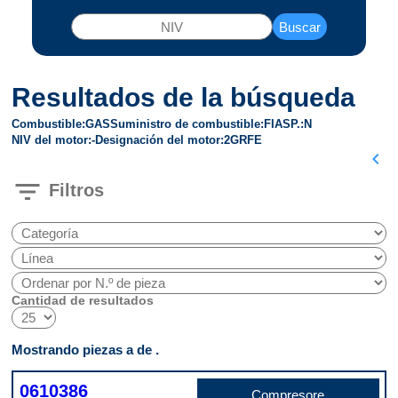
Buscar
Resultados de la búsqueda
Combustible
GAS
Suministro de combustible
FI
ASP.
N
NIV del motor
-
Designación del motor
2GRFE
chevron_left
filter_list
Filtros
Cantidad de resultados
Mostrando piezas a de .
0610386
Compresore