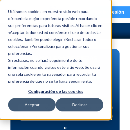
menu
Utilizamos cookies en nuestro sitio web para
Iniciar sesión
ofrecerle la mejor experiencia posible recordando
sus preferencias para futuras visitas. Al hacer clic en
«Aceptar todo», usted consiente el uso de todas las
cookies. También puede elegir «Rechazar todo» o
seleccionar «Personalizar» para gestionar sus
preferencias.
BÚSQUEDA DE PIEZAS
Si rechazas, no se hará seguimiento de tu
información cuando visites este sitio web. Se usará
Vehículo | NIV
una sola cookie en tu navegador para recordar tu
Pieza | N.º de intercambio
preferencia de que no se te haga seguimiento.
Búsqueda avanzada
Configuración de las cookies
Aceptar
Declinar
o