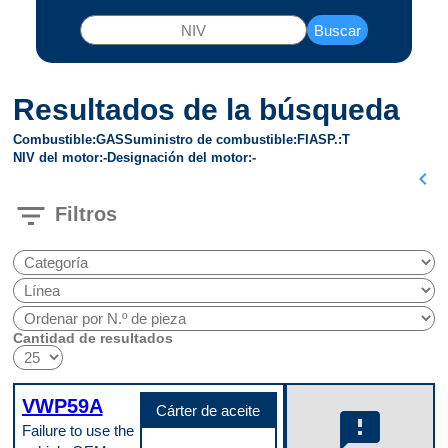
Buscar
Resultados de la búsqueda
Combustible
GAS
Suministro de combustible
FI
ASP.
T
NIV del motor
-
Designación del motor
-
chevron_left
filter_list
Filtros
Cantidad de resultados
VWP59A
Cárter de aceite
feedback
Failure to use the