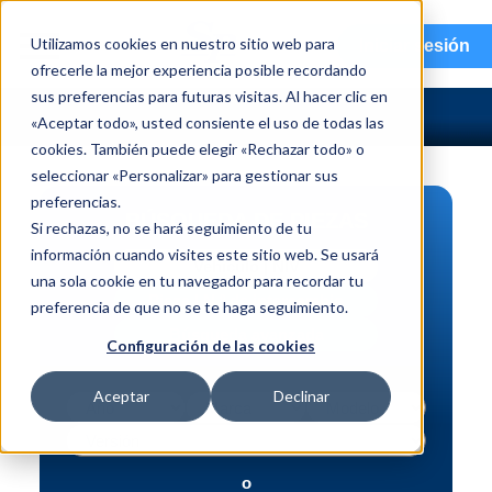
menu
Utilizamos cookies en nuestro sitio web para
Iniciar sesión
ofrecerle la mejor experiencia posible recordando
sus preferencias para futuras visitas. Al hacer clic en
«Aceptar todo», usted consiente el uso de todas las
cookies. También puede elegir «Rechazar todo» o
seleccionar «Personalizar» para gestionar sus
preferencias.
BÚSQUEDA DE PIEZAS
Si rechazas, no se hará seguimiento de tu
información cuando visites este sitio web. Se usará
Vehículo | NIV
una sola cookie en tu navegador para recordar tu
Pieza | N.º de intercambio
preferencia de que no se te haga seguimiento.
Búsqueda avanzada
Configuración de las cookies
Aceptar
Declinar
o