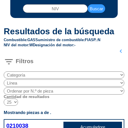
Buscar
Resultados de la búsqueda
Combustible
GAS
Suministro de combustible
FI
ASP.
N
NIV del motor
W
Designación del motor
-
chevron_left
filter_list
Filtros
Cantidad de resultados
Mostrando piezas a de .
0210038
Acumuladore