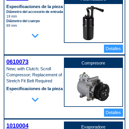
Especificaciones de la pieza
Diámetro del accesorio de entrada
19 mm
Diámetro del cuerpo
89 mm
Longitud del cuerpo
expand_more
203 mm
Material
Steel
Detalles
Código de propósito de pago
B
0610073
Compresore
New; with Clutch; Scroll
Compressor; Replacement of
Stretch Fit Belt Required
Especificaciones de la pieza
Diámetro de la cresta de la polea
expand_more
102 mm
Embrague incluido
Yes
Detalles
Número de ranuras de la polea
6
Puerto de servicio del interruptor
1010004
No
Evaporadore