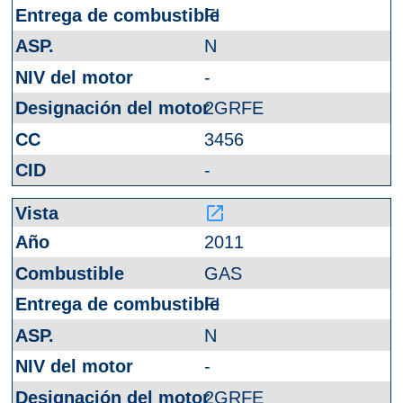
FI
N
-
2GRFE
3456
-
launch
2011
GAS
FI
N
-
2GRFE