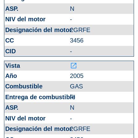
N
-
2GRFE
3456
-
launch
2005
GAS
FI
N
-
2GRFE