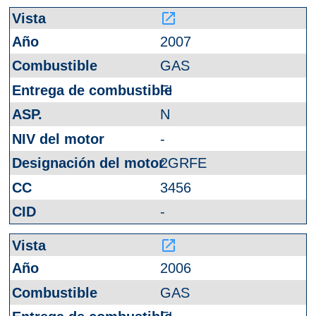
launch
2007
GAS
FI
N
-
2GRFE
3456
-
launch
2006
GAS