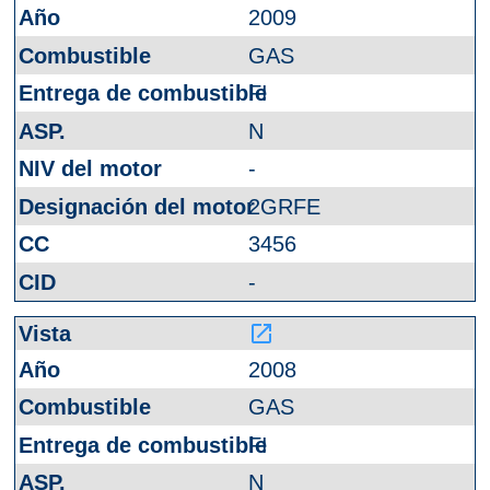
2009
GAS
FI
N
-
2GRFE
3456
-
launch
2008
GAS
FI
N