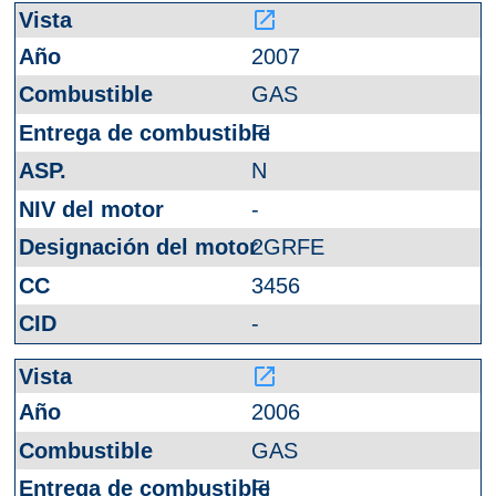
launch
2007
GAS
FI
N
-
2GRFE
3456
-
launch
2006
GAS
FI