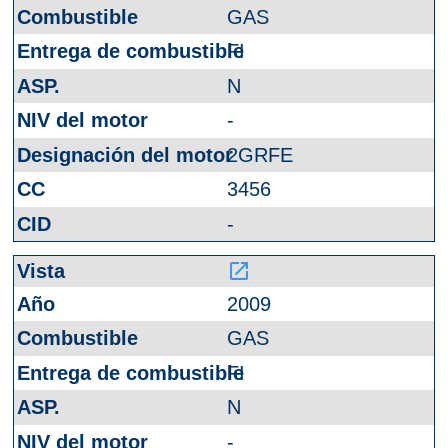
GAS
FI
N
-
2GRFE
3456
-
launch
2009
GAS
FI
N
-