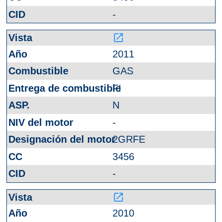
-
launch
2011
GAS
FI
N
-
2GRFE
3456
-
launch
2010