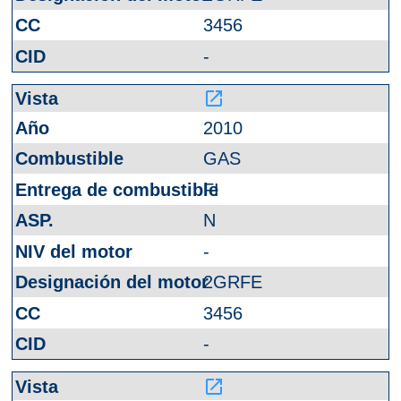
3456
-
launch
2010
GAS
FI
N
-
2GRFE
3456
-
launch