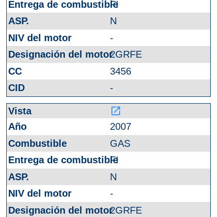
FI
N
-
2GRFE
3456
-
launch
2007
GAS
FI
N
-
2GRFE