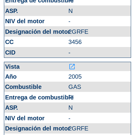
FI
N
-
2GRFE
3456
-
launch
2005
GAS
FI
N
-
2GRFE