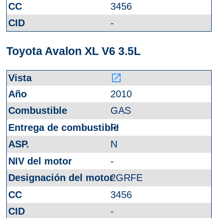
3456
-
Toyota Avalon XL V6 3.5L
launch
2010
GAS
FI
N
-
2GRFE
3456
-