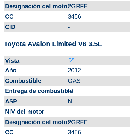
2GRFE
3456
-
Toyota Avalon Limited V6 3.5L
launch
2012
GAS
FI
N
-
2GRFE
3456