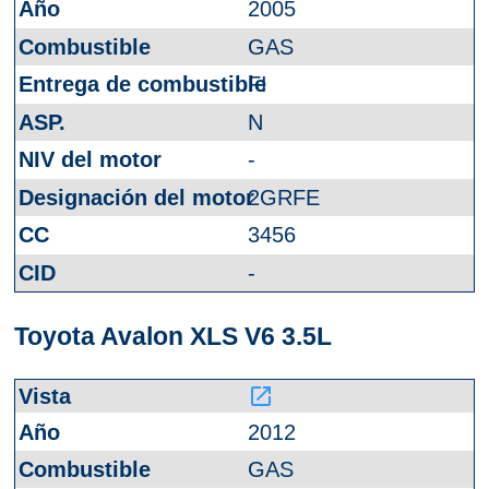
2005
GAS
FI
N
-
2GRFE
3456
-
Toyota Avalon XLS V6 3.5L
launch
2012
GAS