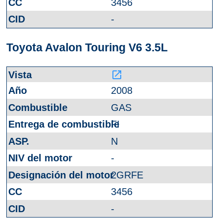
3456
-
Toyota Avalon Touring V6 3.5L
launch
2008
GAS
FI
N
-
2GRFE
3456
-