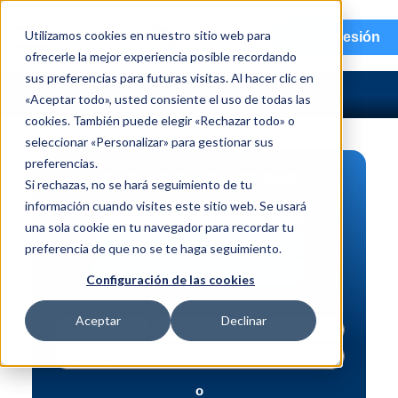
menu
Utilizamos cookies en nuestro sitio web para
Iniciar sesión
ofrecerle la mejor experiencia posible recordando
sus preferencias para futuras visitas. Al hacer clic en
«Aceptar todo», usted consiente el uso de todas las
cookies. También puede elegir «Rechazar todo» o
seleccionar «Personalizar» para gestionar sus
preferencias.
BÚSQUEDA DE PIEZAS
Si rechazas, no se hará seguimiento de tu
información cuando visites este sitio web. Se usará
Vehículo | NIV
una sola cookie en tu navegador para recordar tu
Pieza | N.º de intercambio
preferencia de que no se te haga seguimiento.
Búsqueda avanzada
Configuración de las cookies
Aceptar
Declinar
o