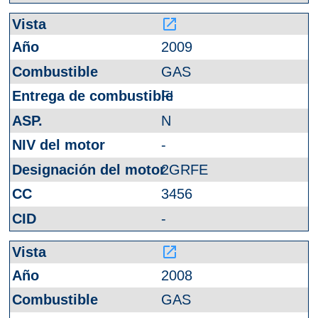
launch
2009
GAS
FI
N
-
2GRFE
3456
-
launch
2008
GAS