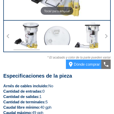
Tocar para ampliar
10
Parte superior
Conector
Parte delantera
* El acabado y color de la parte pueden variar
place
call
Dónde comprar
Especificaciones de la pieza
Arnés de cables incluido
No
Cantidad de entradas
0
Cantidad de salidas
1
Cantidad de terminales
5
Caudal libre mínimo
40 gph
Caudal máximo
49 gph