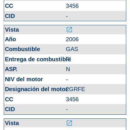
3456
-
launch
2006
GAS
FI
N
-
2GRFE
3456
-
launch