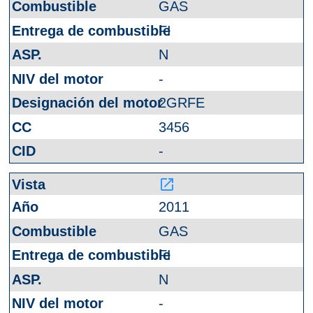
GAS
FI
N
-
2GRFE
3456
-
launch
2011
GAS
FI
N
-