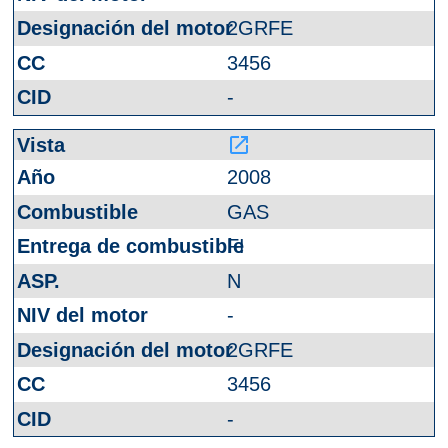
2GRFE
3456
-
launch
2008
GAS
FI
N
-
2GRFE
3456
-