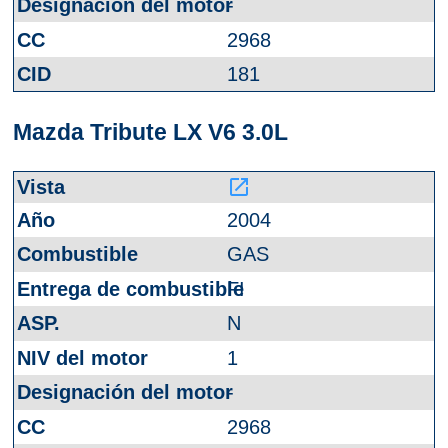
-
2968
181
Mazda Tribute LX V6 3.0L
launch
2004
GAS
FI
N
1
-
2968