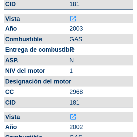
181
launch
2003
GAS
FI
N
1
-
2968
181
launch
2002