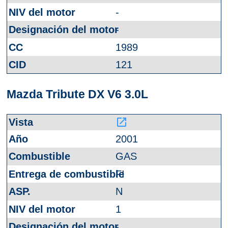
-
-
1989
121
Mazda Tribute DX V6 3.0L
launch
2001
GAS
FI
N
1
-