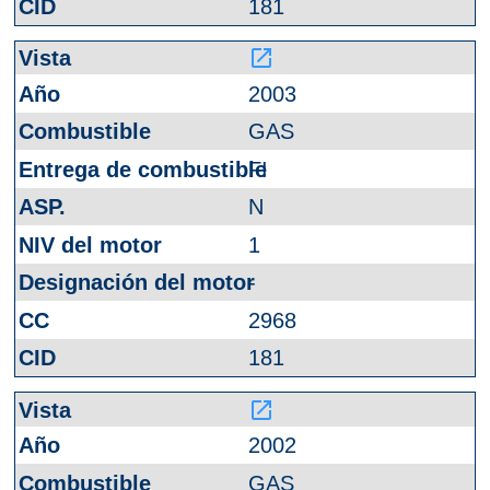
181
launch
2003
GAS
FI
N
1
-
2968
181
launch
2002
GAS