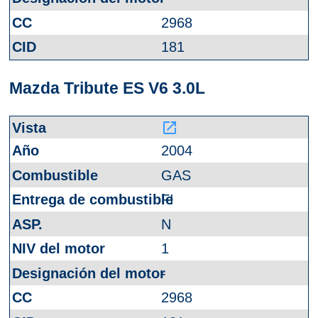
2968
181
Mazda Tribute ES V6 3.0L
launch
2004
GAS
FI
N
1
-
2968