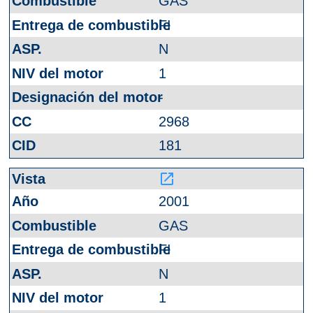
GAS
FI
N
1
-
2968
181
launch
2001
GAS
FI
N
1