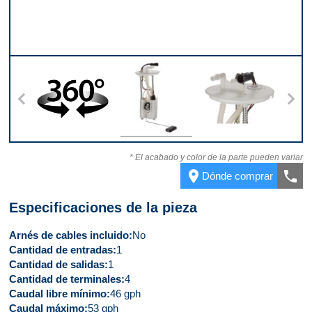
10
360
Parte superior
Conector
Part
* El acabado y color de la parte pueden variar
place
call
Dónde comprar
Especificaciones de la pieza
Arnés de cables incluido
No
Cantidad de entradas
1
Cantidad de salidas
1
Cantidad de terminales
4
Caudal libre mínimo
46 gph
Caudal máximo
53 gph