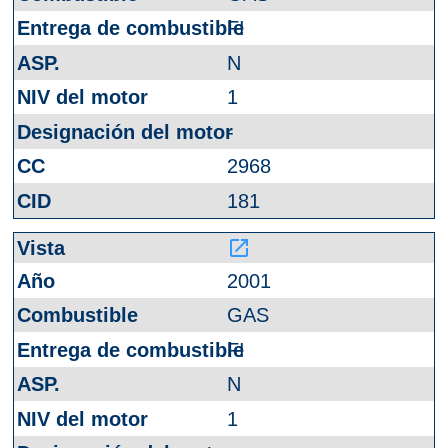
FI
N
1
-
2968
181
launch
2001
GAS
FI
N
1