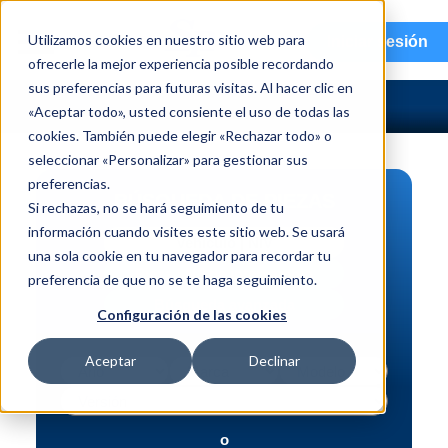
menu
Utilizamos cookies en nuestro sitio web para
Iniciar sesión
ofrecerle la mejor experiencia posible recordando
sus preferencias para futuras visitas. Al hacer clic en
«Aceptar todo», usted consiente el uso de todas las
cookies. También puede elegir «Rechazar todo» o
seleccionar «Personalizar» para gestionar sus
preferencias.
BÚSQUEDA DE PIEZAS
Si rechazas, no se hará seguimiento de tu
información cuando visites este sitio web. Se usará
Vehículo | NIV
una sola cookie en tu navegador para recordar tu
Pieza | N.º de intercambio
preferencia de que no se te haga seguimiento.
Búsqueda avanzada
Configuración de las cookies
Aceptar
Declinar
o