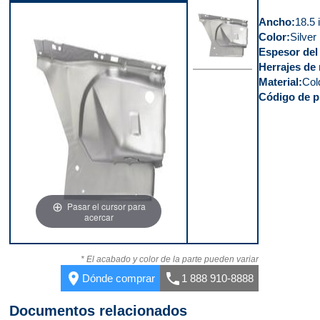
Ancho
18.5 
Color
Silver
Espesor del 
Herrajes de 
Material
Col
Parte delantera
Código de p
Pasar el cursor para
acercar
* El acabado y color de la parte pueden variar
place
call
Dónde comprar
1 888 910-8888
Documentos relacionados