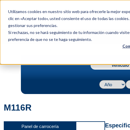
menu
Utilizamos cookies en nuestro sitio web para ofrecerle la mejor expe
Menu
clic en «Aceptar todo», usted consiente el uso de todas las cookies
gestionar sus preferencias.
Si rechazas, no se hará seguimiento de tu información cuando visite
preferencia de que no se te haga seguimiento.
Con
navigate_next
Página principal
M116R
Vehículo 
M116R
Especifi
Panel de carrocería