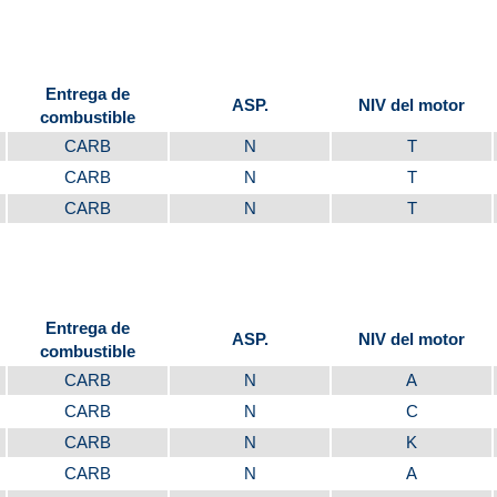
Entrega de
ASP.
NIV del motor
combustible
CARB
N
T
CARB
N
T
CARB
N
T
Entrega de
ASP.
NIV del motor
combustible
CARB
N
A
CARB
N
C
CARB
N
K
CARB
N
A