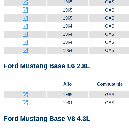
launch
1965
GAS
launch
1965
GAS
launch
1965
GAS
launch
1964
GAS
launch
1964
GAS
launch
1964
GAS
launch
1964
GAS
Ford Mustang Base L6 2.8L
Año
Combustible
launch
1965
GAS
launch
1964
GAS
Ford Mustang Base V8 4.3L