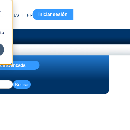
r
Iniciar sesión
EN
|
ES
|
FR
 tu
da avanzada
Buscar