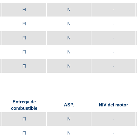
FI
N
-
FI
N
-
FI
N
-
FI
N
-
FI
N
-
Entrega de
ASP.
NIV del motor
combustible
FI
N
-
FI
N
-