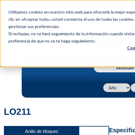
menu
Utilizamos cookies en nuestro sitio web para ofrecerle la mejor expe
Menu
clic en «Aceptar todo», usted consiente el uso de todas las cookies
gestionar sus preferencias.
Si rechazas, no se hará seguimiento de tu información cuando visite
preferencia de que no se te haga seguimiento.
Con
navigate_next
Página principal
LO211
Vehículo 
LO211
Especifi
Anillo de bloqueo