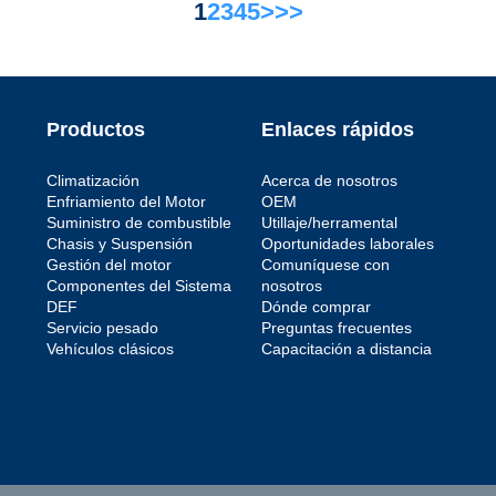
1
2
3
4
5
>
>>
Productos
Enlaces rápidos
Climatización
Acerca de nosotros
Enfriamiento del Motor
OEM
Suministro de combustible
Utillaje/herramental
Chasis y Suspensión
Oportunidades laborales
Gestión del motor
Comuníquese con
Componentes del Sistema
nosotros
DEF
Dónde comprar
Servicio pesado
Preguntas frecuentes
Vehículos clásicos
Capacitación a distancia