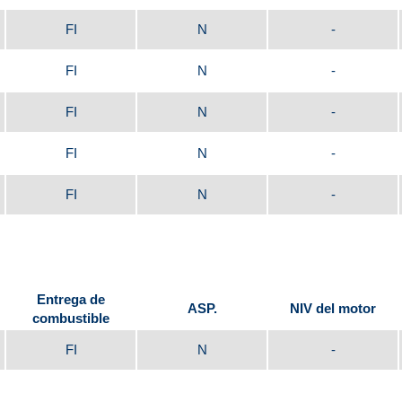
FI
N
-
FI
N
-
FI
N
-
FI
N
-
FI
N
-
Entrega de
ASP.
NIV del motor
combustible
FI
N
-