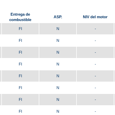
Entrega de
ASP.
NIV del motor
combustible
FI
N
-
FI
N
-
FI
N
-
FI
N
-
FI
N
-
FI
N
-
FI
N
-
FI
N
-