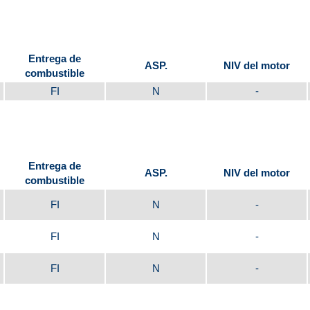
Entrega de
ASP.
NIV del motor
combustible
FI
N
-
Entrega de
ASP.
NIV del motor
combustible
FI
N
-
FI
N
-
FI
N
-