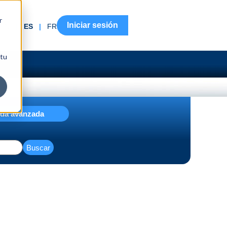
r
Iniciar sesión
EN
|
ES
|
FR
 tu
da avanzada
Buscar