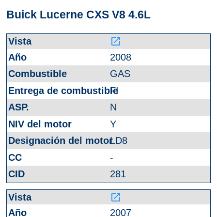
Buick Lucerne CXS V8 4.6L
launch
2008
GAS
FI
N
Y
LD8
-
281
launch
2007