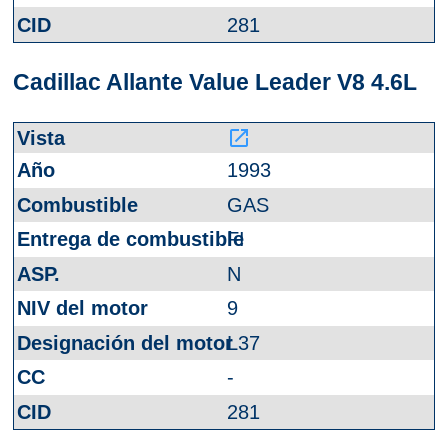
281
Cadillac Allante Value Leader V8 4.6L
launch
1993
GAS
FI
N
9
L37
-
281