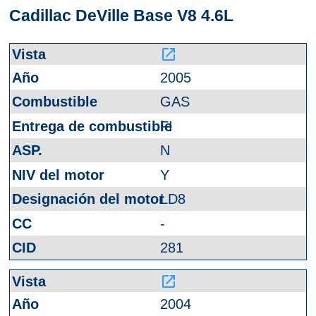
Cadillac DeVille Base V8 4.6L
launch
2005
GAS
FI
N
Y
LD8
-
281
launch
2004