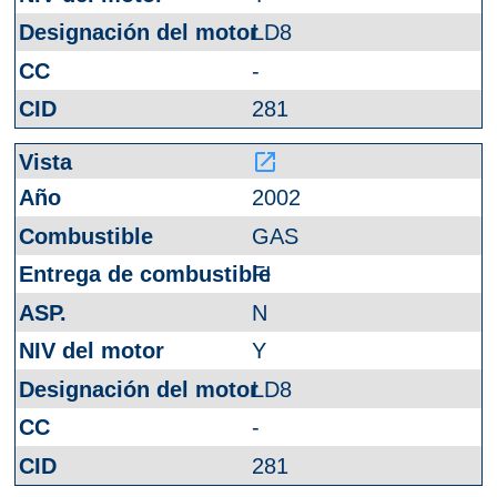
LD8
-
281
launch
2002
GAS
FI
N
Y
LD8
-
281