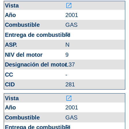
launch
2001
GAS
FI
N
9
L37
-
281
launch
2001
GAS
FI