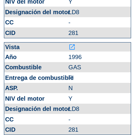
Y
LD8
-
281
launch
1996
GAS
FI
N
Y
LD8
-
281