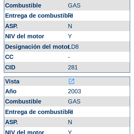
GAS
FI
N
Y
LD8
-
281
launch
2003
GAS
FI
N
Y