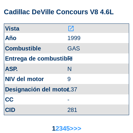
Cadillac DeVille Concours V8 4.6L
launch
1999
GAS
FI
N
9
L37
-
281
1
2
3
4
5
>
>>