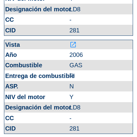
LD8
-
281
launch
2006
GAS
FI
N
Y
LD8
-
281