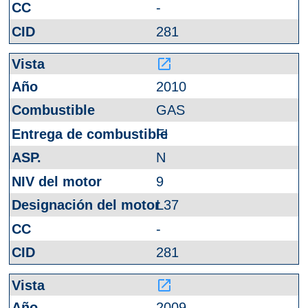
-
281
launch
2010
GAS
FI
N
9
L37
-
281
launch
2009