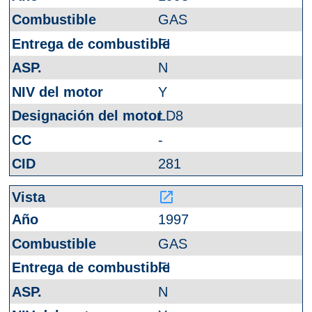
GAS
FI
N
Y
LD8
-
281
launch
1997
GAS
FI
N