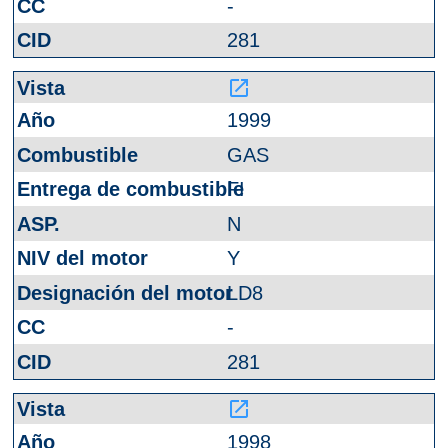
-
281
launch
1999
GAS
FI
N
Y
LD8
-
281
launch
1998