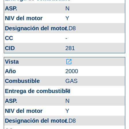
N
Y
LD8
-
281
launch
2000
GAS
FI
N
Y
LD8