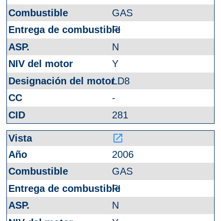
GAS
FI
N
Y
LD8
-
281
launch
2006
GAS
FI
N