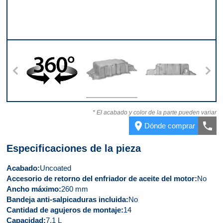
ntera
360
Ángulo
Parte trasera
Part
* El acabado y color de la parte pueden variar
place
call
Dónde comprar
Especificaciones de la pieza
Acabado
Uncoated
Accesorio de retorno del enfriador de aceite del motor
No
Ancho máximo
260 mm
Bandeja anti-salpicaduras incluida
No
Cantidad de agujeros de montaje
14
Capacidad
7.1 L