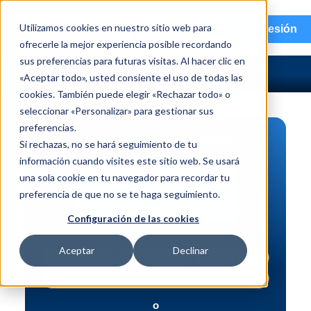
menu
Utilizamos cookies en nuestro sitio web para
Iniciar sesión
ofrecerle la mejor experiencia posible recordando
sus preferencias para futuras visitas. Al hacer clic en
«Aceptar todo», usted consiente el uso de todas las
cookies. También puede elegir «Rechazar todo» o
seleccionar «Personalizar» para gestionar sus
preferencias.
BÚSQUEDA DE PIEZAS
Si rechazas, no se hará seguimiento de tu
información cuando visites este sitio web. Se usará
Vehículo | NIV
una sola cookie en tu navegador para recordar tu
Pieza | N.º de intercambio
preferencia de que no se te haga seguimiento.
Búsqueda avanzada
Configuración de las cookies
Aceptar
Declinar
o