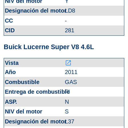
Y
LD8
-
281
Buick Lucerne Super V8 4.6L
launch
2011
GAS
FI
N
S
L37