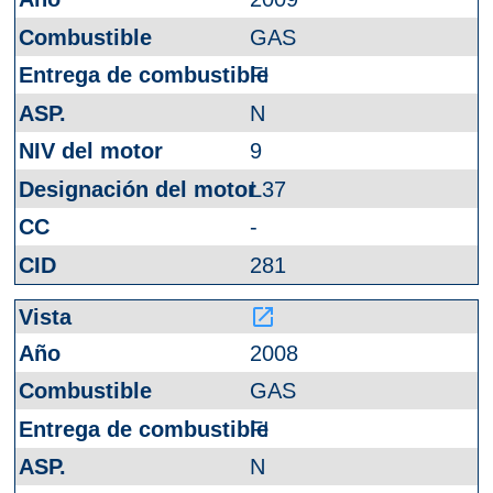
GAS
FI
N
9
L37
-
281
launch
2008
GAS
FI
N