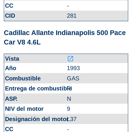
-
281
Cadillac Allante Indianapolis 500 Pace
Car V8 4.6L
launch
1993
GAS
FI
N
9
L37
-