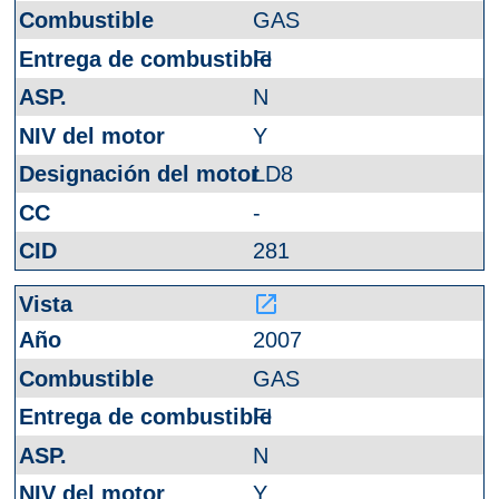
GAS
FI
N
Y
LD8
-
281
launch
2007
GAS
FI
N
Y