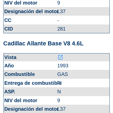
9
L37
-
281
Cadillac Allante Base V8 4.6L
launch
1993
GAS
FI
N
9
L37