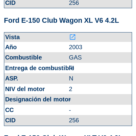
256
Ford E-150 Club Wagon XL V6 4.2L
launch
2003
GAS
FI
N
2
-
-
256