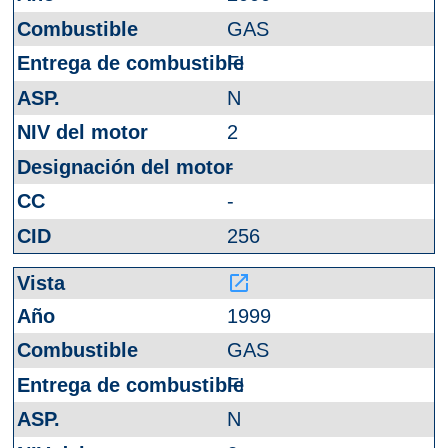
GAS
FI
N
2
-
-
256
launch
1999
GAS
FI
N