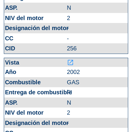
N
2
-
-
256
launch
2002
GAS
FI
N
2
-