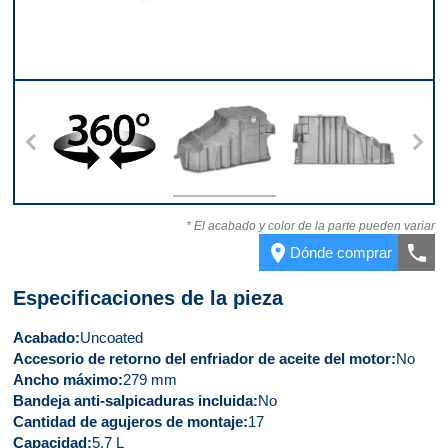
ntera
360
Ángulo
Parte trasera
Part
* El acabado y color de la parte pueden variar
place
call
Dónde comprar
Especificaciones de la pieza
Acabado
Uncoated
Accesorio de retorno del enfriador de aceite del motor
No
Ancho máximo
279 mm
Bandeja anti-salpicaduras incluida
No
Cantidad de agujeros de montaje
17
Capacidad
5.7 L