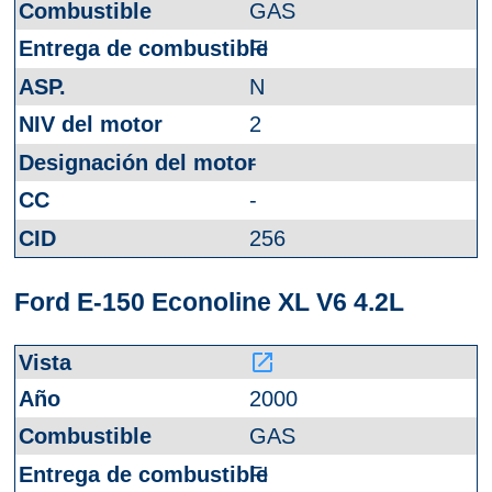
GAS
FI
N
2
-
-
256
Ford E-150 Econoline XL V6 4.2L
launch
2000
GAS
FI