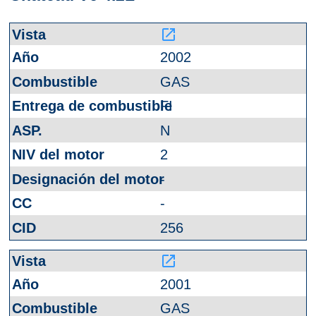
launch
2002
GAS
FI
N
2
-
-
256
launch
2001
GAS