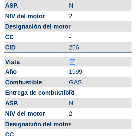
N
2
-
-
256
launch
1999
GAS
FI
N
2
-
-