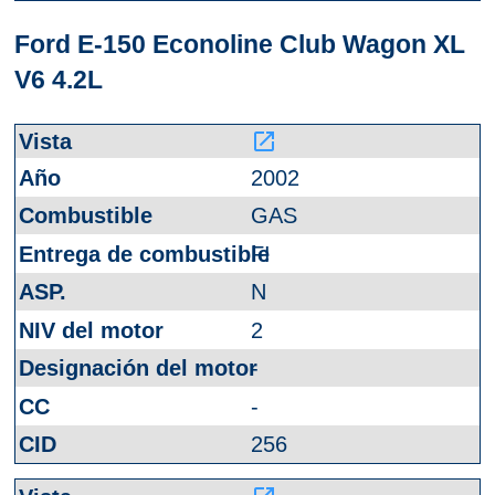
Ford E-150 Econoline Club Wagon XL
V6 4.2L
launch
2002
GAS
FI
N
2
-
-
256