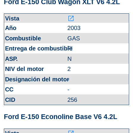
Ford E-150 Club Wagon XLT V6 4.2L
launch
2003
GAS
FI
N
2
-
-
256
Ford E-150 Econoline Base V6 4.2L