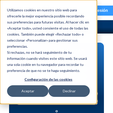
menu
Utilizamos cookies en nuestro sitio web para
Iniciar sesión
ofrecerle la mejor experiencia posible recordando
sus preferencias para futuras visitas. Al hacer clic en
«Aceptar todo», usted consiente el uso de todas las
cookies. También puede elegir «Rechazar todo» o
seleccionar «Personalizar» para gestionar sus
preferencias.
BÚSQUEDA DE PIEZAS
Si rechazas, no se hará seguimiento de tu
información cuando visites este sitio web. Se usará
Vehículo | NIV
una sola cookie en tu navegador para recordar tu
Pieza | N.º de intercambio
preferencia de que no se te haga seguimiento.
Búsqueda avanzada
Configuración de las cookies
Aceptar
Declinar
o