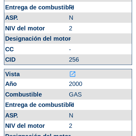
FI
N
2
-
-
256
launch
2000
GAS
FI
N
2