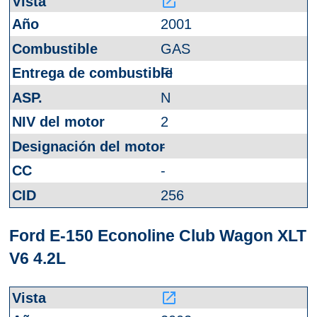
launch
2001
GAS
FI
N
2
-
-
256
Ford E-150 Econoline Club Wagon XLT
V6 4.2L
launch