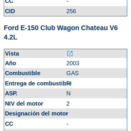
-
256
Ford E-150 Club Wagon Chateau V6
4.2L
launch
2003
GAS
FI
N
2
-
-