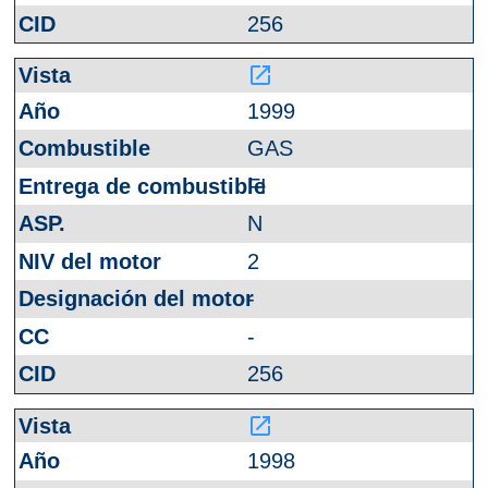
256
launch
1999
GAS
FI
N
2
-
-
256
launch
1998