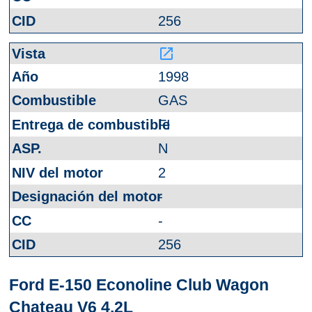
256
launch
1998
GAS
FI
N
2
-
-
256
Ford E-150 Econoline Club Wagon
Chateau V6 4.2L