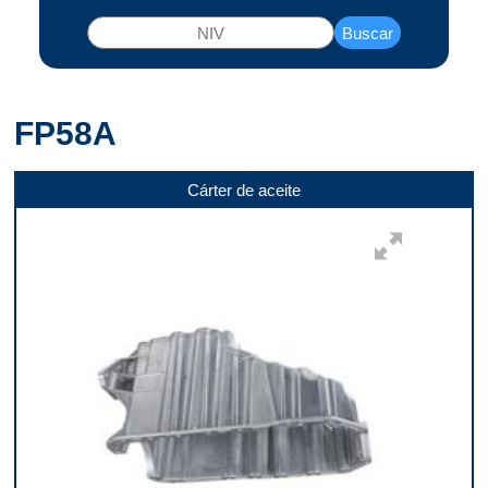
Buscar
FP58A
Cárter de aceite