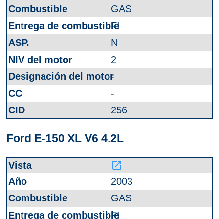
GAS
FI
N
2
-
-
256
Ford E-150 XL V6 4.2L
launch
2003
GAS
FI