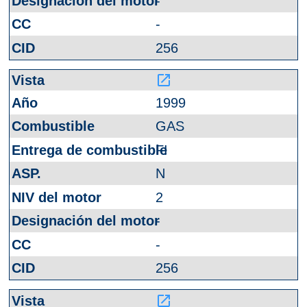
-
-
256
launch
1999
GAS
FI
N
2
-
-
256
launch