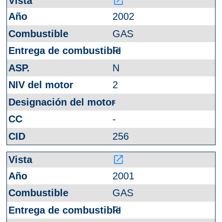
launch
2002
GAS
FI
N
2
-
-
256
launch
2001
GAS
FI