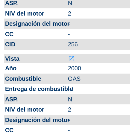
N
2
-
-
256
launch
2000
GAS
FI
N
2
-
-