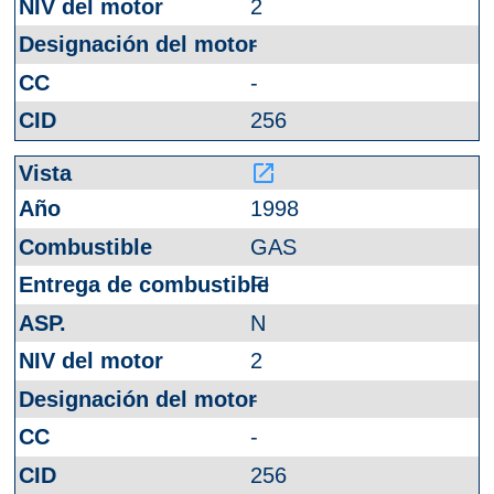
2
-
-
256
launch
1998
GAS
FI
N
2
-
-
256