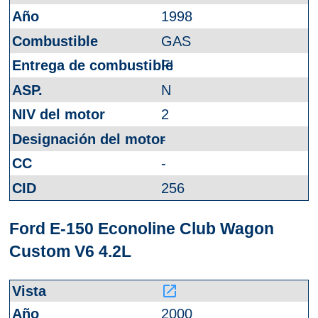
1998
GAS
FI
N
2
-
-
256
Ford E-150 Econoline Club Wagon
Custom V6 4.2L
launch
2000