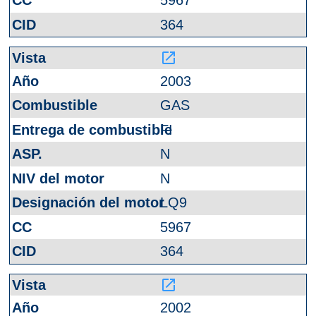
5967
364
launch
2003
GAS
FI
N
N
LQ9
5967
364
launch
2002