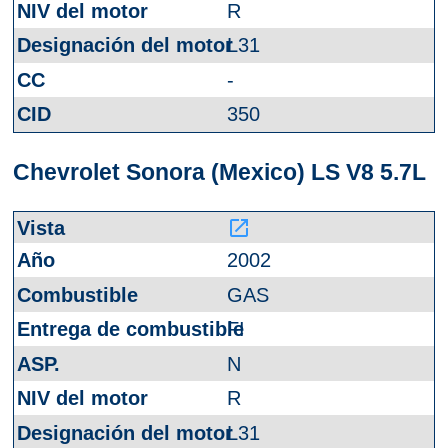
R
L31
-
350
Chevrolet Sonora (Mexico) LS V8 5.7L
launch
2002
GAS
FI
N
R
L31