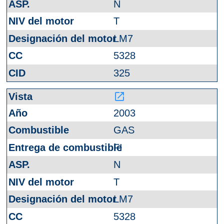
N
T
LM7
5328
325
launch
2003
GAS
FI
N
T
LM7
5328