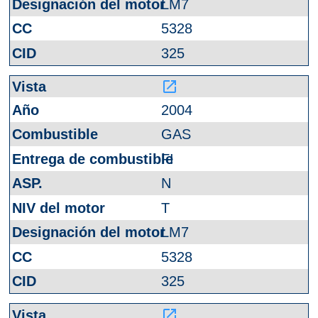
LM7
5328
325
launch
2004
GAS
FI
N
T
LM7
5328
325
launch