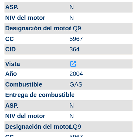
N
N
LQ9
5967
364
launch
2004
GAS
FI
N
N
LQ9