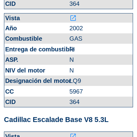
364
launch
2002
GAS
FI
N
N
LQ9
5967
364
Cadillac Escalade Base V8 5.3L
launch