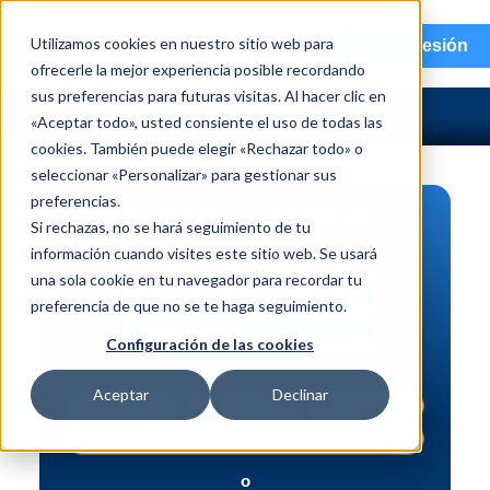
menu
Utilizamos cookies en nuestro sitio web para
Iniciar sesión
ofrecerle la mejor experiencia posible recordando
sus preferencias para futuras visitas. Al hacer clic en
«Aceptar todo», usted consiente el uso de todas las
cookies. También puede elegir «Rechazar todo» o
seleccionar «Personalizar» para gestionar sus
preferencias.
BÚSQUEDA DE PIEZAS
Si rechazas, no se hará seguimiento de tu
información cuando visites este sitio web. Se usará
Vehículo | NIV
una sola cookie en tu navegador para recordar tu
Pieza | N.º de intercambio
preferencia de que no se te haga seguimiento.
Búsqueda avanzada
Configuración de las cookies
Aceptar
Declinar
o