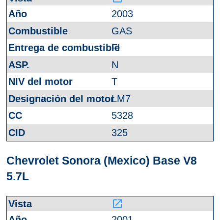
2003
GAS
FI
N
T
LM7
5328
325
Chevrolet Sonora (Mexico) Base V8
5.7L
launch
2001