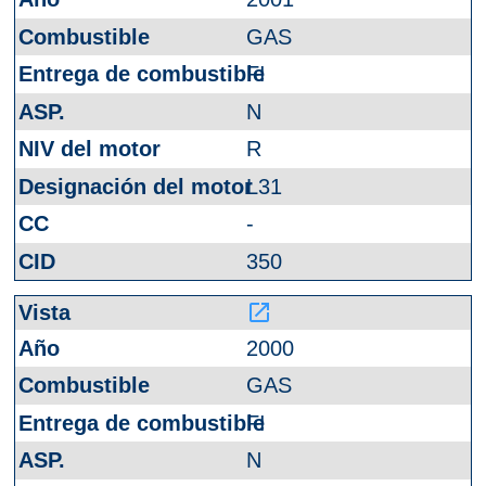
GAS
FI
N
R
L31
-
350
launch
2000
GAS
FI
N