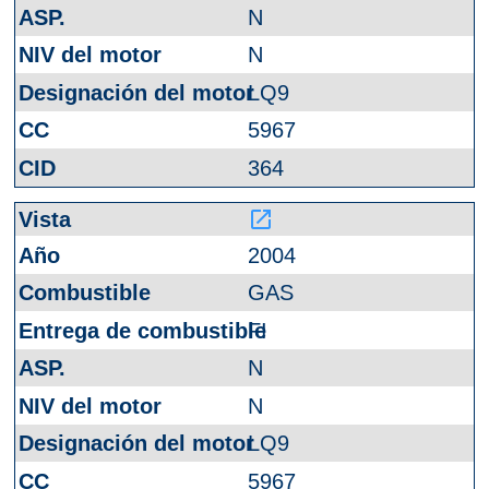
N
N
LQ9
5967
364
launch
2004
GAS
FI
N
N
LQ9
5967