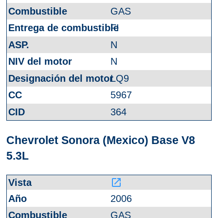
GAS
FI
N
N
LQ9
5967
364
Chevrolet Sonora (Mexico) Base V8
5.3L
launch
2006
GAS