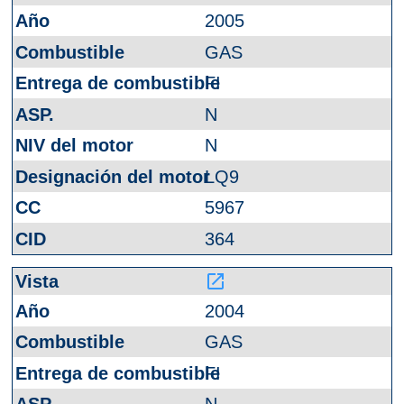
2005
GAS
FI
N
N
LQ9
5967
364
launch
2004
GAS
FI