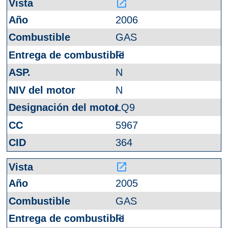
launch
2006
GAS
FI
N
N
LQ9
5967
364
launch
2005
GAS
FI