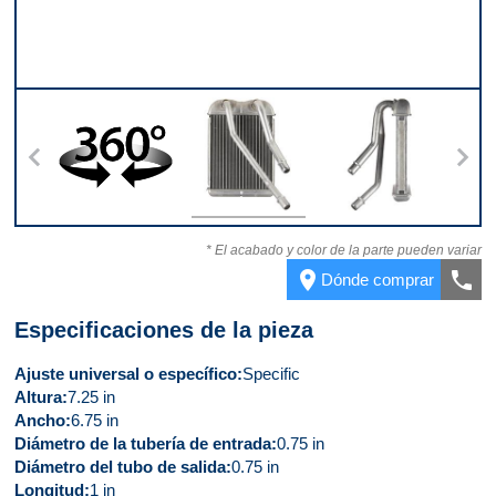
erior
360
Parte delantera
Lado derecho
Part
* El acabado y color de la parte pueden variar
place
call
Dónde comprar
Especificaciones de la pieza
Ajuste universal o específico
Specific
Altura
7.25 in
Ancho
6.75 in
Diámetro de la tubería de entrada
0.75 in
Diámetro del tubo de salida
0.75 in
Longitud
1 in