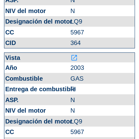
N
N
LQ9
5967
364
launch
2003
GAS
FI
N
N
LQ9
5967