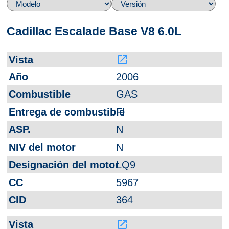
Cadillac Escalade Base V8 6.0L
launch
2006
GAS
FI
N
N
LQ9
5967
364
launch