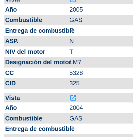
2005
GAS
FI
N
T
LM7
5328
325
launch
2004
GAS
FI