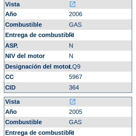
launch
2006
GAS
FI
N
N
LQ9
5967
364
launch
2005
GAS
FI