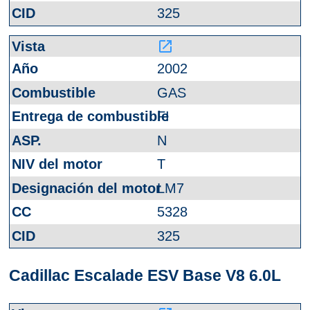
325
launch
2002
GAS
FI
N
T
LM7
5328
325
Cadillac Escalade ESV Base V8 6.0L