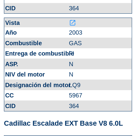
364
launch
2003
GAS
FI
N
N
LQ9
5967
364
Cadillac Escalade EXT Base V8 6.0L