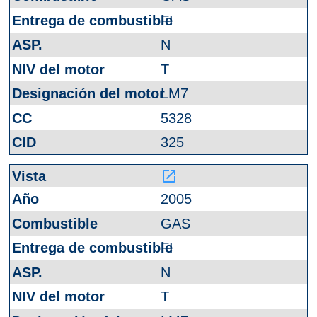
FI
N
T
LM7
5328
325
launch
2005
GAS
FI
N
T