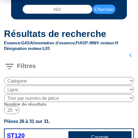
Chercher
Résultats de recherche
Essence
GAS
Alimentation d’essence
FI
ASP.
N
NIV moteur
H
Désignation moteur
L03
chevron_left
filter_list
Filtres
Nombre de résultats
Pièces 26 à 31 sur 31.
ST120
Courroie