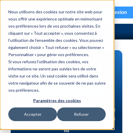
menu
Nous utilisons des cookies sur notre site web pour
Connexion
vous offrir une expérience optimale en mémorisant
vos préférences lors de vos prochaines visites. En
cliquant sur « Tout accepter », vous consentez à
l’utilisation de l’ensemble des cookies. Vous pouvez
également choisir « Tout refuser » ou sélectionner «
Personnaliser » pour gérer vos préférences.
RECHERCHE DE PIÈCES
Si vous refusez l'utilisation des cookies, vos
informations ne seront pas suivies lors de votre
Véhicule | NIV
visite sur ce site. Un seul cookie sera utilisé dans
Numéro de pièce | interchange
votre navigateur afin de se souvenir de ne pas suivre
vos préférences.
Recherche avancée
Paramètres des cookies
Accepter
Refuser
ou