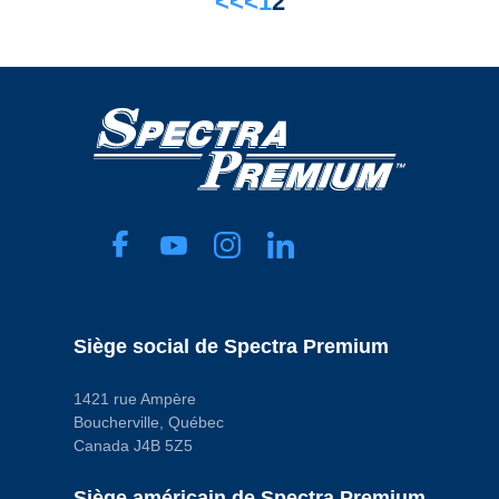
<<
<
1
2
45 mm
Longueur
165 mm
Matériau
Depth Media
Type de fixation
Push On
Code pop.
A
Siège social de Spectra Premium
1421 rue Ampère
Boucherville, Québec
Canada J4B 5Z5
Siège américain de Spectra Premium