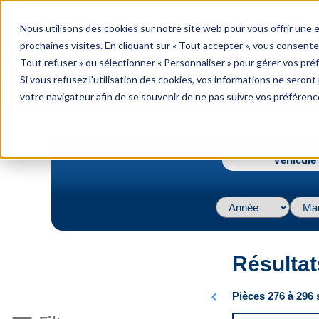
menu
Nous utilisons des cookies sur notre site web pour vous offrir une
Menu
prochaines visites. En cliquant sur « Tout accepter », vous consente
Tout refuser » ou sélectionner « Personnaliser » pour gérer vos pré
Si vous refusez l'utilisation des cookies, vos informations ne seront p
votre navigateur afin de se souvenir de ne pas suivre vos préférenc
navigate_next
Accueil
Avancée Évaporateur
Véhicule 
Résultat
chevron_left
Pièces 276 à 296 