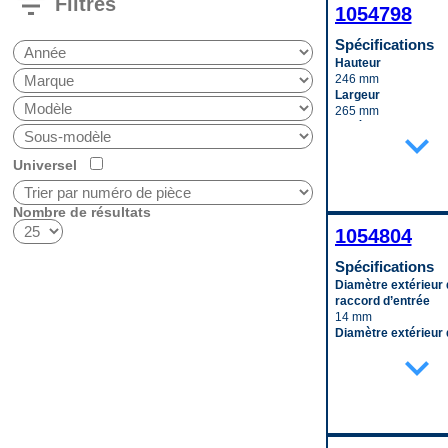
filter_list
Filtres
1054798
Spécifications
Hauteur
246 mm
Largeur
265 mm
Matériau
expand_more
Aluminum
Profondeur
Universel
90 mm
Type de raccord d’e
(mâle/femelle)
Nombre de résultats
Female
1054804
Type de raccord de 
(mâle/femelle)
Spécifications
Female
Diamètre extérieur 
Code pop.
raccord d’entrée
D
14 mm
Diamètre extérieur 
raccord de sortie
expand_more
21 mm
Hauteur
242 mm
Largeur
269 mm
Matériau