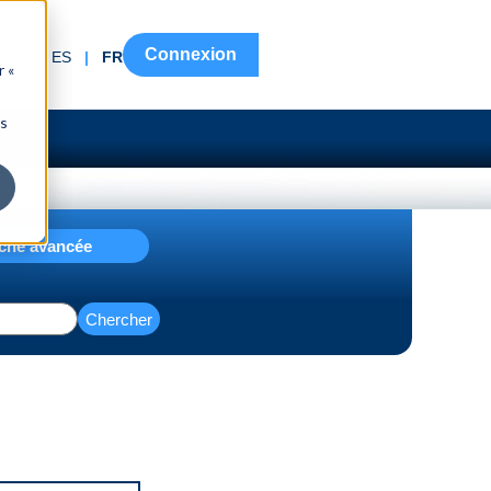
Connexion
EN
|
ES
|
FR
r «
ns
che avancée
Chercher