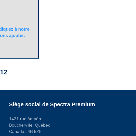
quez à notre
ons ajouter.
12
Siège social de Spectra Premium
1421 rue Ampère
Boucherville, Québec
Canada J4B 5Z5