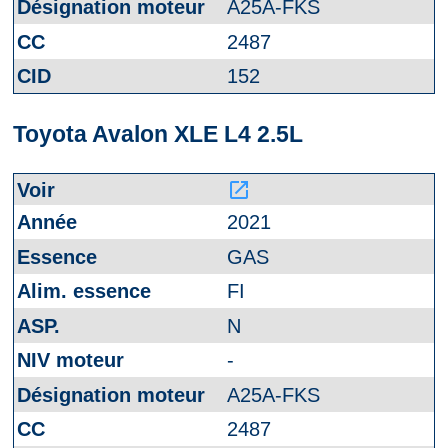
A25A-FKS
2487
152
Toyota Avalon XLE L4 2.5L
launch
2021
GAS
FI
N
-
A25A-FKS
2487