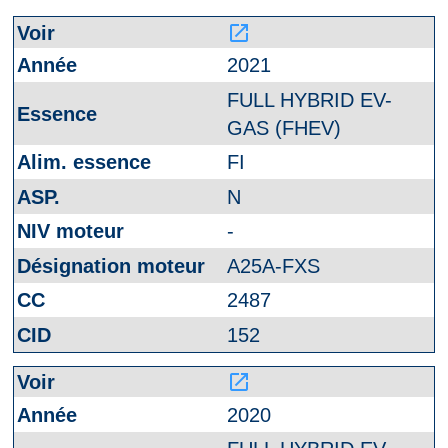
launch
2021
FULL HYBRID EV-
GAS (FHEV)
FI
N
-
A25A-FXS
2487
152
launch
2020