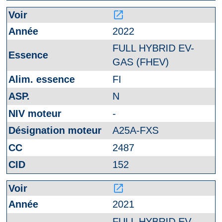
launch
2022
FULL HYBRID EV-
GAS (FHEV)
FI
N
-
A25A-FXS
2487
152
launch
2021
FULL HYBRID EV-