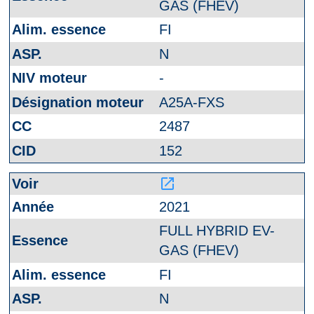
GAS (FHEV)
FI
N
-
A25A-FXS
2487
152
launch
2021
FULL HYBRID EV-
GAS (FHEV)
FI
N