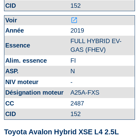
152
launch
2019
FULL HYBRID EV-
GAS (FHEV)
FI
N
-
A25A-FXS
2487
152
Toyota Avalon Hybrid XSE L4 2.5L