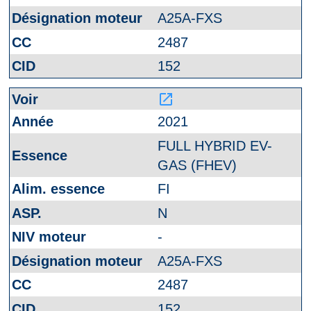
A25A-FXS
2487
152
launch
2021
FULL HYBRID EV-
GAS (FHEV)
FI
N
-
A25A-FXS
2487
152