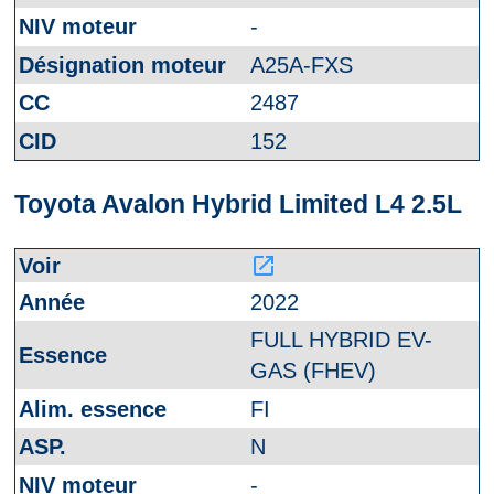
-
A25A-FXS
2487
152
Toyota Avalon Hybrid Limited L4 2.5L
launch
2022
FULL HYBRID EV-
GAS (FHEV)
FI
N
-