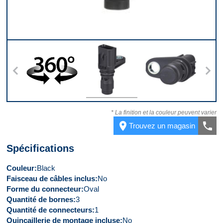
s
360
Dessus
Dessous
* La finition et la couleur peuvent varier
place
call
Trouvez un magasin
Spécifications
Couleur
Black
Faisceau de câbles inclus
No
Forme du connecteur
Oval
Quantité de bornes
3
Quantité de connecteurs
1
Quincaillerie de montage incluse
No