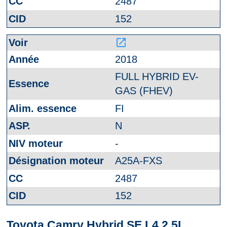
2487
152
launch
2018
FULL HYBRID EV-
GAS (FHEV)
FI
N
-
A25A-FXS
2487
152
Toyota Camry Hybrid SE L4 2.5L