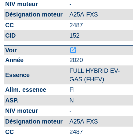
-
A25A-FXS
2487
152
launch
2020
FULL HYBRID EV-
GAS (FHEV)
FI
N
-
A25A-FXS
2487