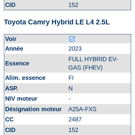
152
Toyota Camry Hybrid LE L4 2.5L
launch
2023
FULL HYBRID EV-
GAS (FHEV)
FI
N
-
A25A-FXS
2487
152