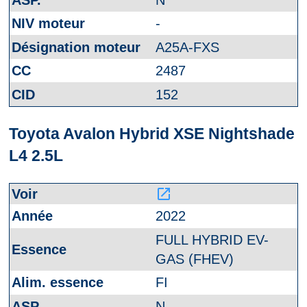
-
A25A-FXS
2487
152
Toyota Avalon Hybrid XSE Nightshade
L4 2.5L
launch
2022
FULL HYBRID EV-
GAS (FHEV)
FI
N