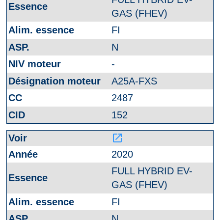
GAS (FHEV)
FI
N
-
A25A-FXS
2487
152
launch
2020
FULL HYBRID EV-
GAS (FHEV)
FI
N