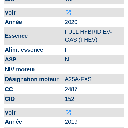
launch
2020
FULL HYBRID EV-
GAS (FHEV)
FI
N
-
A25A-FXS
2487
152
launch
2019