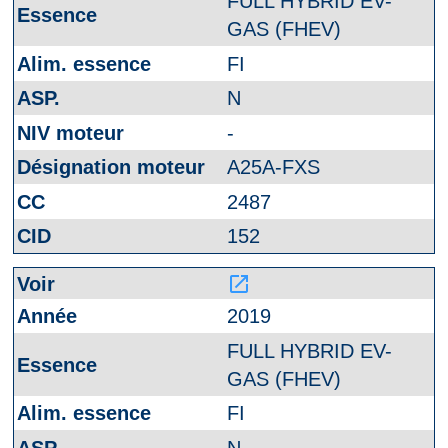
FULL HYBRID EV-
GAS (FHEV)
FI
N
-
A25A-FXS
2487
152
launch
2019
FULL HYBRID EV-
GAS (FHEV)
FI
N