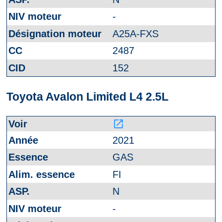
-
A25A-FXS
2487
152
Toyota Avalon Limited L4 2.5L
launch
2021
GAS
FI
N
-