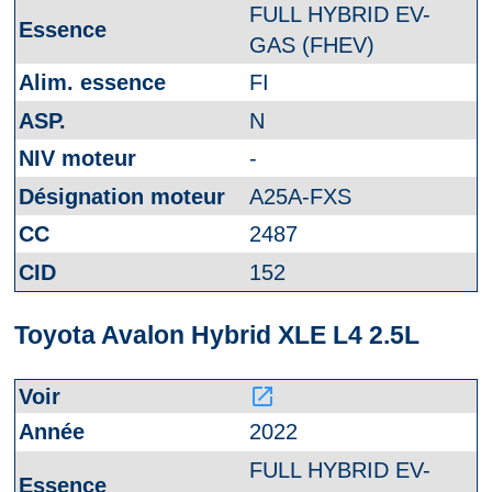
FULL HYBRID EV-
GAS (FHEV)
FI
N
-
A25A-FXS
2487
152
Toyota Avalon Hybrid XLE L4 2.5L
launch
2022
FULL HYBRID EV-