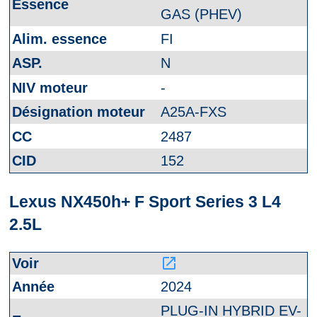
GAS (PHEV)
FI
N
-
A25A-FXS
2487
152
Lexus NX450h+ F Sport Series 3 L4
2.5L
launch
2024
PLUG-IN HYBRID EV-