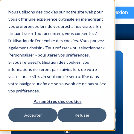
menu
Nous utilisons des cookies sur notre site web pour
Connexion
vous offrir une expérience optimale en mémorisant
vos préférences lors de vos prochaines visites. En
cliquant sur « Tout accepter », vous consentez à
l’utilisation de l’ensemble des cookies. Vous pouvez
également choisir « Tout refuser » ou sélectionner «
Personnaliser » pour gérer vos préférences.
RECHERCHE DE PIÈCES
Si vous refusez l'utilisation des cookies, vos
informations ne seront pas suivies lors de votre
Véhicule | NIV
visite sur ce site. Un seul cookie sera utilisé dans
Numéro de pièce | interchange
votre navigateur afin de se souvenir de ne pas suivre
vos préférences.
Recherche avancée
Paramètres des cookies
Accepter
Refuser
ou