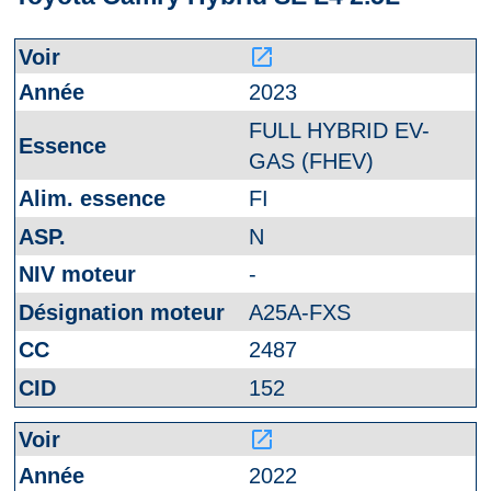
launch
2023
FULL HYBRID EV-
GAS (FHEV)
FI
N
-
A25A-FXS
2487
152
launch
2022