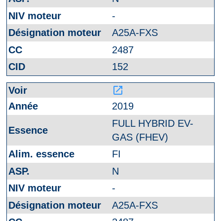
-
A25A-FXS
2487
152
launch
2019
FULL HYBRID EV-
GAS (FHEV)
FI
N
-
A25A-FXS