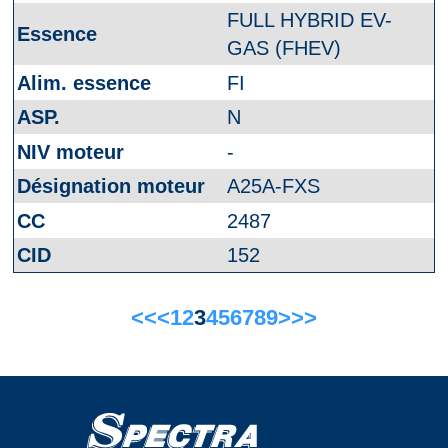
FULL HYBRID EV-
GAS (FHEV)
FI
N
-
A25A-FXS
2487
152
<<
<
1
2
3
4
5
6
7
8
9
>
>>