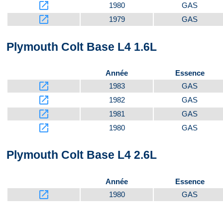
launch
1980
GAS
launch
1979
GAS
Plymouth Colt Base L4 1.6L
Année
Essence
launch
1983
GAS
launch
1982
GAS
launch
1981
GAS
launch
1980
GAS
Plymouth Colt Base L4 2.6L
Année
Essence
launch
1980
GAS