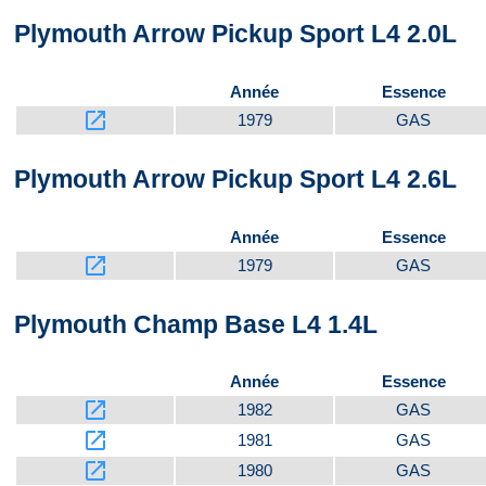
Plymouth Arrow Pickup Sport L4 2.0L
Année
Essence
launch
1979
GAS
Plymouth Arrow Pickup Sport L4 2.6L
Année
Essence
launch
1979
GAS
Plymouth Champ Base L4 1.4L
Année
Essence
launch
1982
GAS
launch
1981
GAS
launch
1980
GAS