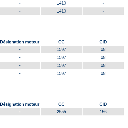
-
1410
-
-
1410
-
Désignation moteur
CC
CID
-
1597
98
-
1597
98
-
1597
98
-
1597
98
Désignation moteur
CC
CID
-
2555
156