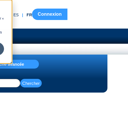
Connexion
EN
|
ES
|
FR
r «
ns
che avancée
Chercher