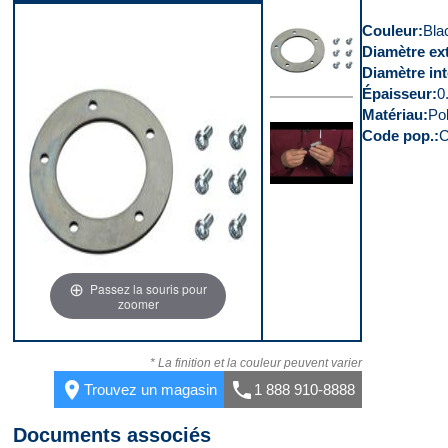
Couleur
Bla
Diamètre ext
Diamètre int
Épaisseur
0
Matériau
Po
Dessus
Code pop.
Vidéo 1
Passez la souris pour
zoomer
* La finition et la couleur peuvent varier
place
call
Trouvez un magasin
1 888 910-8888
Documents associés