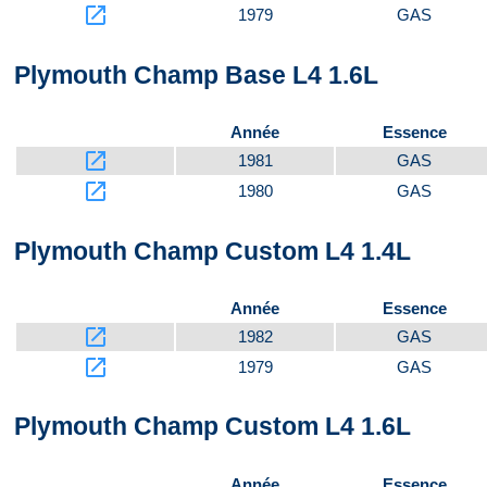
launch
1979
GAS
Plymouth Champ Base L4 1.6L
Année
Essence
launch
1981
GAS
launch
1980
GAS
Plymouth Champ Custom L4 1.4L
Année
Essence
launch
1982
GAS
launch
1979
GAS
Plymouth Champ Custom L4 1.6L
Année
Essence