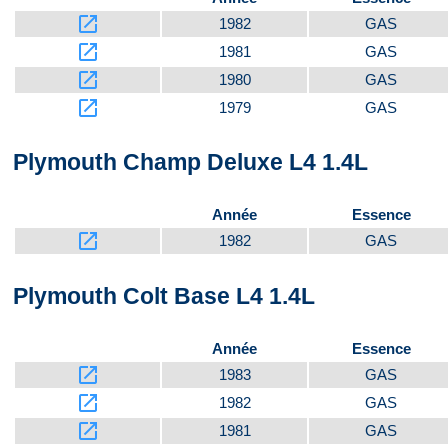
launch
1982
GAS
launch
1981
GAS
launch
1980
GAS
launch
1979
GAS
Plymouth Champ Deluxe L4 1.4L
Année
Essence
launch
1982
GAS
Plymouth Colt Base L4 1.4L
Année
Essence
launch
1983
GAS
launch
1982
GAS
launch
1981
GAS