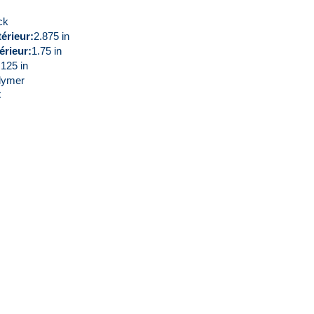
ck
érieur
2.875 in
érieur
1.75 in
.125 in
lymer
C