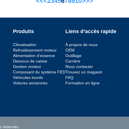
<<
<
2
3
4
5
6
7
8
9
10
>
>>
Produits
Liens d’accès rapide
Climatisation
À propos de nous
Refroidissement moteur
OEM
Alimentation d’essence
Outillage
Dessous de caisse
Carrière
Gestion moteur
Nous contacter
Composant du système FED
Trouvez un magasin
Véhicules lourds
FAQ
Voitures anciennes
Formation en ligne
s réservés.