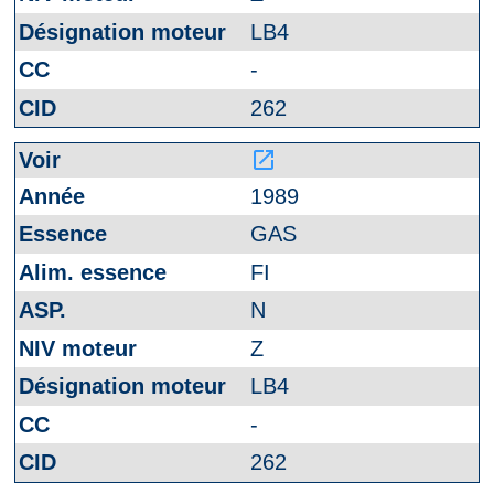
LB4
-
262
launch
1989
GAS
FI
N
Z
LB4
-
262