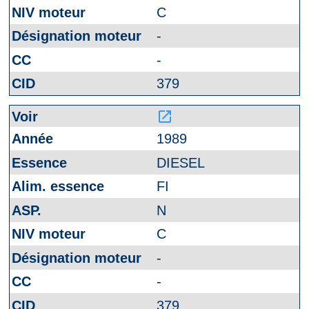
C
-
-
379
launch
1989
DIESEL
FI
N
C
-
-
379