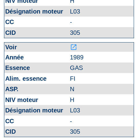
H
L03
-
305
launch
1989
GAS
FI
N
H
L03
-
305