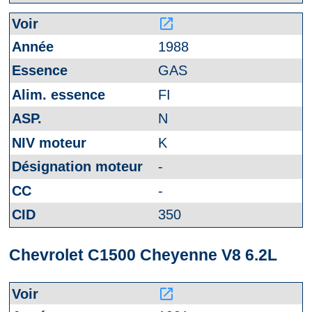
launch
1988
GAS
FI
N
K
-
-
350
Chevrolet C1500 Cheyenne V8 6.2L
launch