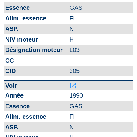
GAS
FI
N
H
L03
-
305
launch
1990
GAS
FI
N