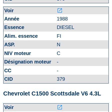
launch
1988
DIESEL
FI
N
C
-
-
379
Chevrolet C1500 Scottsdale V6 4.3L
launch