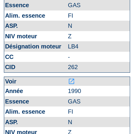
GAS
FI
N
Z
LB4
-
262
launch
1990
GAS
FI
N
Z