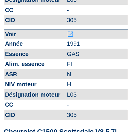
-
305
launch
1991
GAS
FI
N
H
L03
-
305
Chevrolet C1500 Scottsdale V8 5.7L