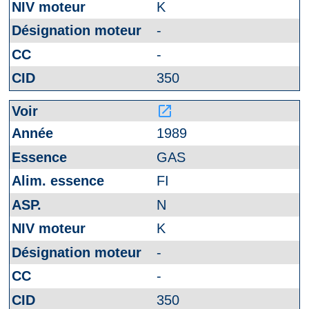
K
-
-
350
launch
1989
GAS
FI
N
K
-
-
350