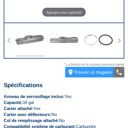
Appuyez pour agrandir
 5
Dessus
Devant
Kit
* La finition et la couleur peuvent varier
place
call
Trouvez un magasin
Spécifications
Anneau de verrouillage inclus
Yes
Capacité
34 gal
Carter attaché
Yes
Carter avec déflecteurs
No
Col de remplissage attaché
No
Compatibilité système de carburant
Carburetor