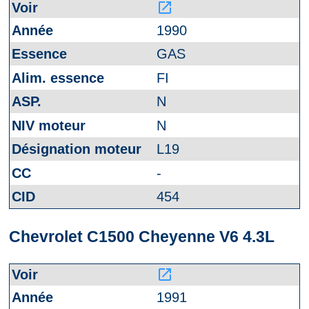
launch
1990
GAS
FI
N
N
L19
-
454
Chevrolet C1500 Cheyenne V6 4.3L
launch
1991