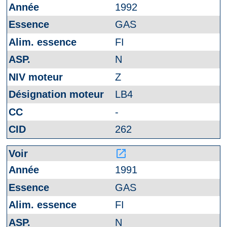
1992
GAS
FI
N
Z
LB4
-
262
launch
1991
GAS
FI
N