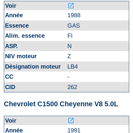
launch
1988
GAS
FI
N
Z
LB4
-
262
Chevrolet C1500 Cheyenne V8 5.0L
launch
1991