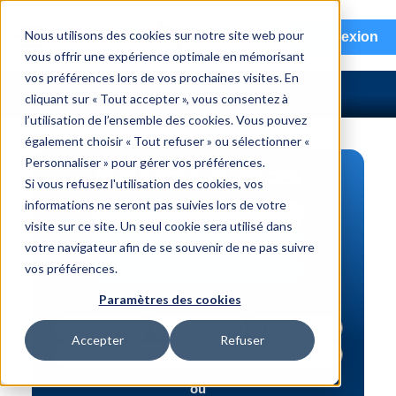
menu
Nous utilisons des cookies sur notre site web pour
Connexion
vous offrir une expérience optimale en mémorisant
vos préférences lors de vos prochaines visites. En
cliquant sur « Tout accepter », vous consentez à
l’utilisation de l’ensemble des cookies. Vous pouvez
également choisir « Tout refuser » ou sélectionner «
Personnaliser » pour gérer vos préférences.
RECHERCHE DE PIÈCES
Si vous refusez l'utilisation des cookies, vos
informations ne seront pas suivies lors de votre
Véhicule | NIV
visite sur ce site. Un seul cookie sera utilisé dans
Numéro de pièce | interchange
votre navigateur afin de se souvenir de ne pas suivre
vos préférences.
Recherche avancée
Paramètres des cookies
Accepter
Refuser
ou