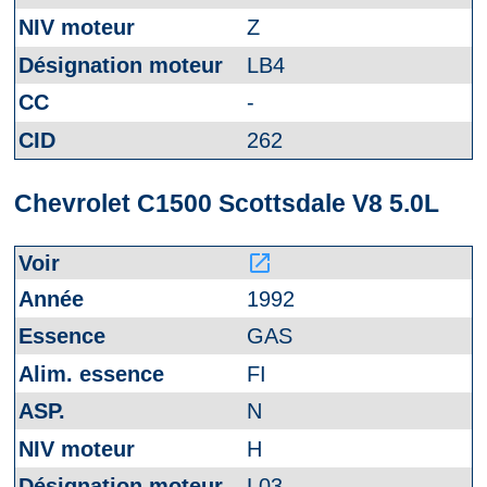
Z
LB4
-
262
Chevrolet C1500 Scottsdale V8 5.0L
launch
1992
GAS
FI
N
H
L03