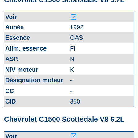
launch
1992
GAS
FI
N
K
-
-
350
Chevrolet C1500 Scottsdale V8 6.2L
launch