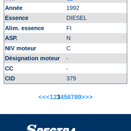
1992
DIESEL
FI
N
C
-
-
379
<<
<
1
2
3
4
5
6
7
8
9
>
>>