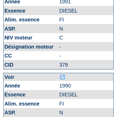
1991
DIESEL
FI
N
C
-
-
379
launch
1990
DIESEL
FI
N