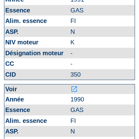
GAS
FI
N
K
-
-
350
launch
1990
GAS
FI
N