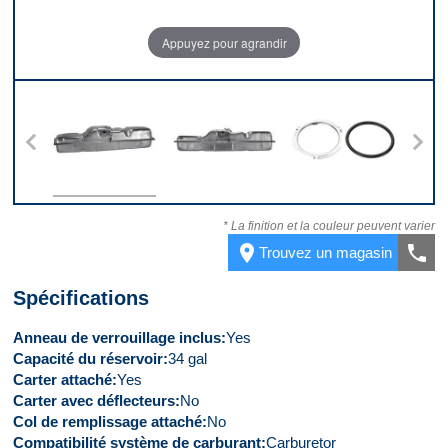
Appuyez pour agrandir
s
Dessus
Devant
Kit
* La finition et la couleur peuvent varier
place
call
Trouvez un magasin
Spécifications
Anneau de verrouillage inclus
Yes
Capacité du réservoir
34 gal
Carter attaché
Yes
Carter avec déflecteurs
No
Col de remplissage attaché
No
Compatibilité système de carburant
Carburetor