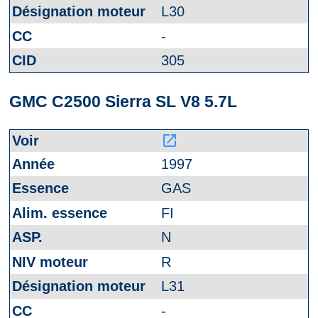
L30
-
305
GMC C2500 Sierra SL V8 5.7L
launch
1997
GAS
FI
N
R
L31
-