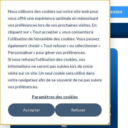
menu
Nous utilisons des cookies sur notre site web pour
Connexion
vous offrir une expérience optimale en mémorisant
vos préférences lors de vos prochaines visites. En
cliquant sur « Tout accepter », vous consentez à
l’utilisation de l’ensemble des cookies. Vous pouvez
également choisir « Tout refuser » ou sélectionner «
Personnaliser » pour gérer vos préférences.
RECHERCHE DE PIÈCES
Si vous refusez l'utilisation des cookies, vos
informations ne seront pas suivies lors de votre
Véhicule | NIV
visite sur ce site. Un seul cookie sera utilisé dans
Numéro de pièce | interchange
votre navigateur afin de se souvenir de ne pas suivre
vos préférences.
Recherche avancée
Paramètres des cookies
Accepter
Refuser
ou