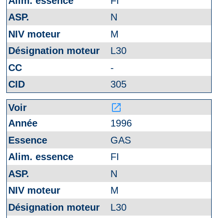
FI
N
M
L30
-
305
launch
1996
GAS
FI
N
M
L30