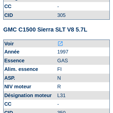
-
305
GMC C1500 Sierra SLT V8 5.7L
launch
1997
GAS
FI
N
R
L31
-
350