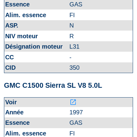
GAS
FI
N
R
L31
-
350
GMC C1500 Sierra SL V8 5.0L
launch
1997
GAS
FI