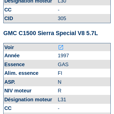
L30
-
305
GMC C1500 Sierra Special V8 5.7L
launch
1997
GAS
FI
N
R
L31
-