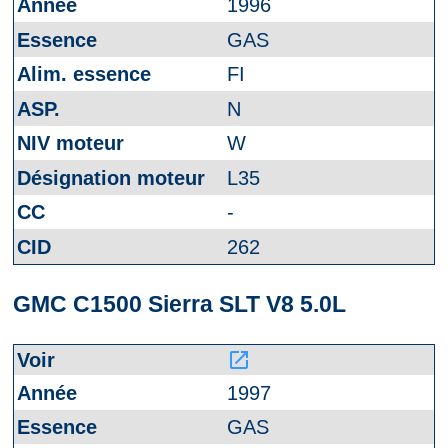
1996
GAS
FI
N
W
L35
-
262
GMC C1500 Sierra SLT V8 5.0L
launch
1997
GAS