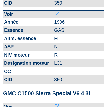
350
launch
1996
GAS
FI
N
R
L31
-
350
GMC C1500 Sierra Special V6 4.3L
launch