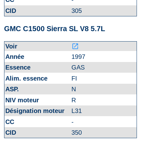
305
GMC C1500 Sierra SL V8 5.7L
launch
1997
GAS
FI
N
R
L31
-
350