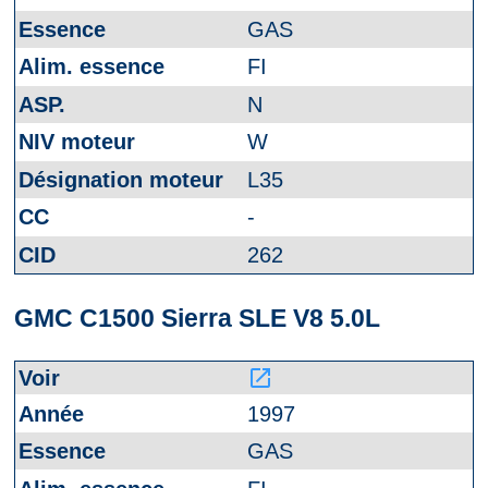
GAS
FI
N
W
L35
-
262
GMC C1500 Sierra SLE V8 5.0L
launch
1997
GAS