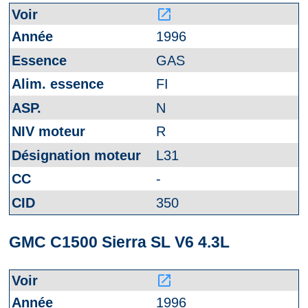
launch
1996
GAS
FI
N
R
L31
-
350
GMC C1500 Sierra SL V6 4.3L
launch
1996