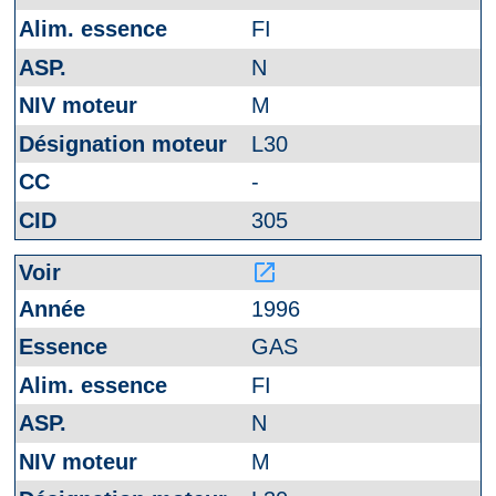
FI
N
M
L30
-
305
launch
1996
GAS
FI
N
M