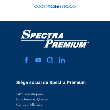
<<
<
1
2
3
4
5
6
7
8
>
>>
Siège social de Spectra Premium
1421 rue Ampère
Boucherville, Québec
Canada J4B 5Z5