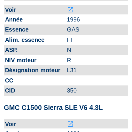
launch
1996
GAS
FI
N
R
L31
-
350
GMC C1500 Sierra SLE V6 4.3L
launch