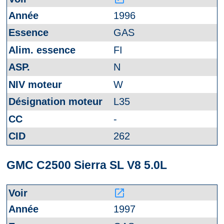
1996
GAS
FI
N
W
L35
-
262
GMC C2500 Sierra SL V8 5.0L
launch
1997