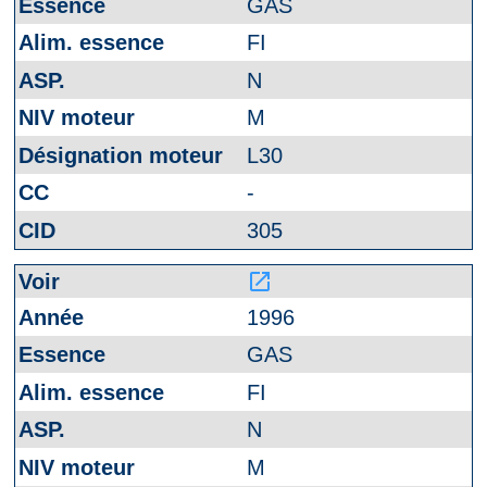
GAS
FI
N
M
L30
-
305
launch
1996
GAS
FI
N
M