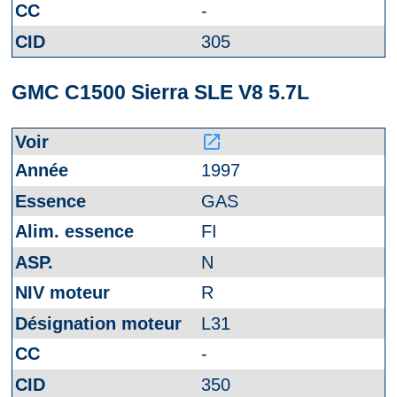
-
305
GMC C1500 Sierra SLE V8 5.7L
launch
1997
GAS
FI
N
R
L31
-
350