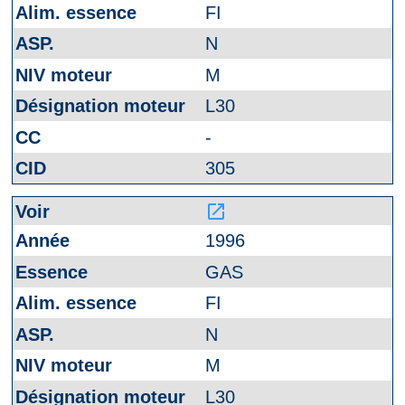
FI
N
M
L30
-
305
launch
1996
GAS
FI
N
M
L30