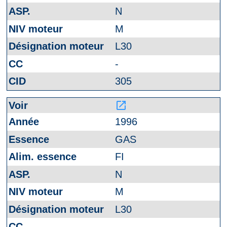
N
M
L30
-
305
launch
1996
GAS
FI
N
M
L30
-