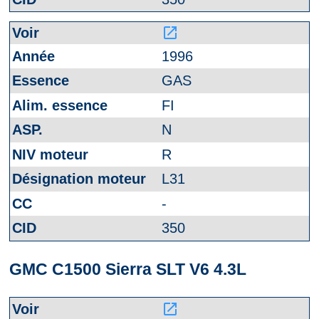
launch
1996
GAS
FI
N
R
L31
-
350
GMC C1500 Sierra SLT V6 4.3L
launch