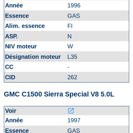
1996
GAS
FI
N
W
L35
-
262
GMC C1500 Sierra Special V8 5.0L
launch
1997
GAS