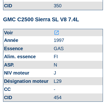
350
GMC C2500 Sierra SL V8 7.4L
launch
1997
GAS
FI
N
J
L29
-
454