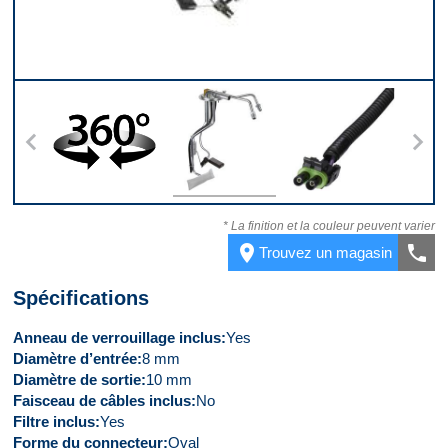
s
360
Dessus
Connecteur
* La finition et la couleur peuvent varier
place
call
Trouvez un magasin
Spécifications
Anneau de verrouillage inclus
Yes
Diamètre d’entrée
8 mm
Diamètre de sortie
10 mm
Faisceau de câbles inclus
No
Filtre inclus
Yes
Forme du connecteur
Oval