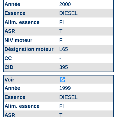
2000
DIESEL
FI
T
F
L65
-
395
launch
1999
DIESEL
FI
T