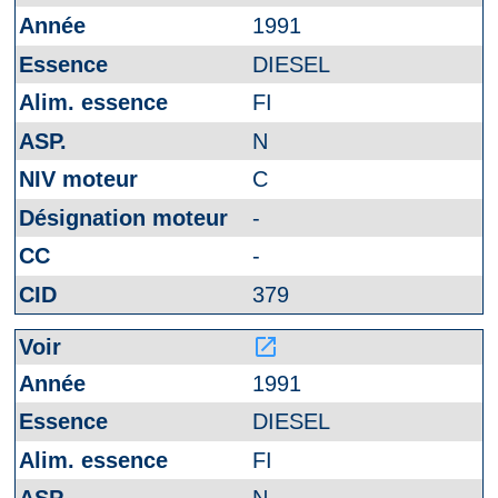
1991
DIESEL
FI
N
C
-
-
379
launch
1991
DIESEL
FI