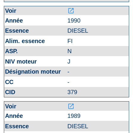
launch
1990
DIESEL
FI
N
J
-
-
379
launch
1989
DIESEL