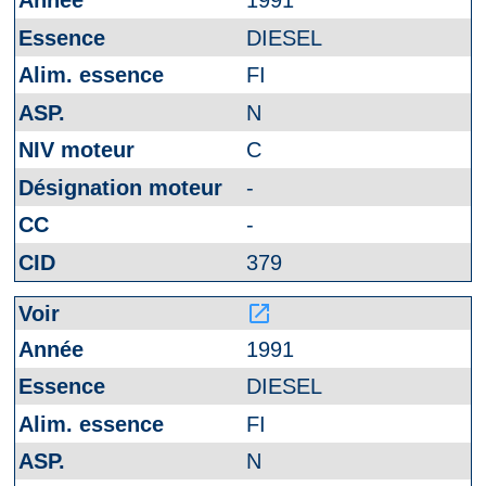
1991
DIESEL
FI
N
C
-
-
379
launch
1991
DIESEL
FI
N