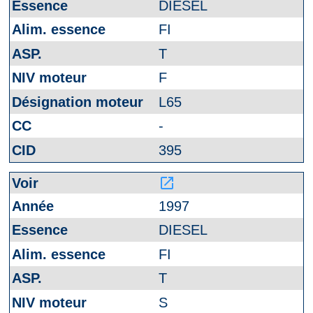
DIESEL
FI
T
F
L65
-
395
launch
1997
DIESEL
FI
T
S