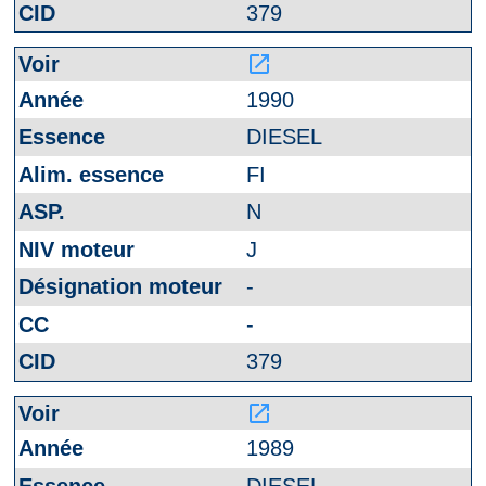
379
launch
1990
DIESEL
FI
N
J
-
-
379
launch
1989
DIESEL