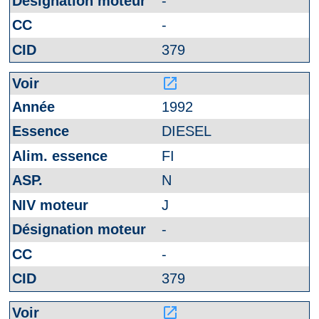
-
-
379
launch
1992
DIESEL
FI
N
J
-
-
379
launch