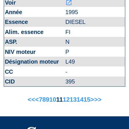
launch
1995
DIESEL
FI
N
P
L49
-
395
<<
<
7
8
9
10
11
12
13
14
15
>
>>