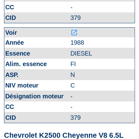
-
379
launch
1988
DIESEL
FI
N
C
-
-
379
Chevrolet K2500 Cheyenne V8 6.5L