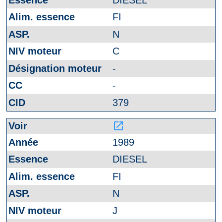
FI
N
C
-
-
379
launch
1989
DIESEL
FI
N
J