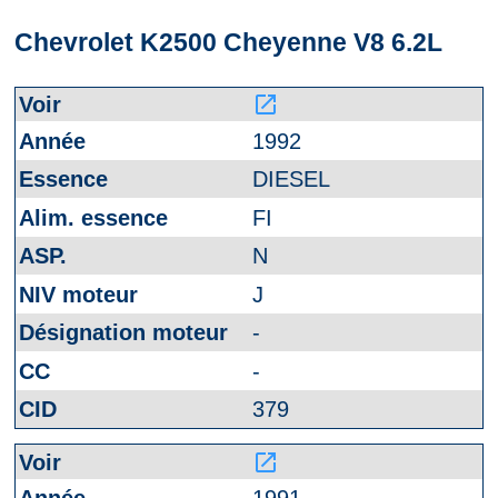
Chevrolet K2500 Cheyenne V8 6.2L
launch
1992
DIESEL
FI
N
J
-
-
379
launch