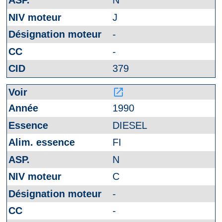
N
J
-
-
379
launch
1990
DIESEL
FI
N
C
-
-