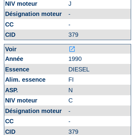
J
-
-
379
launch
1990
DIESEL
FI
N
C
-
-
379