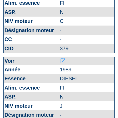
FI
N
C
-
-
379
launch
1989
DIESEL
FI
N
J
-