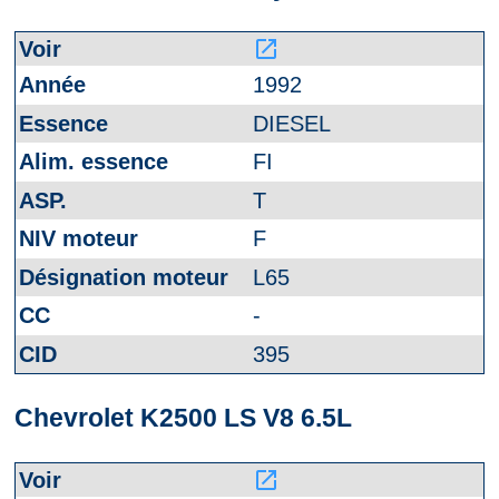
launch
1992
DIESEL
FI
T
F
L65
-
395
Chevrolet K2500 LS V8 6.5L
launch