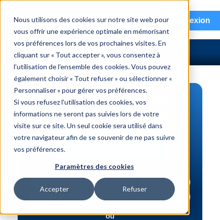
menu
Nous utilisons des cookies sur notre site web pour
Connexion
vous offrir une expérience optimale en mémorisant
vos préférences lors de vos prochaines visites. En
cliquant sur « Tout accepter », vous consentez à
l’utilisation de l’ensemble des cookies. Vous pouvez
également choisir « Tout refuser » ou sélectionner «
Personnaliser » pour gérer vos préférences.
RECHERCHE DE PIÈCES
Si vous refusez l'utilisation des cookies, vos
informations ne seront pas suivies lors de votre
Véhicule | NIV
visite sur ce site. Un seul cookie sera utilisé dans
Numéro de pièce | interchange
votre navigateur afin de se souvenir de ne pas suivre
vos préférences.
Recherche avancée
Paramètres des cookies
Accepter
Refuser
ou