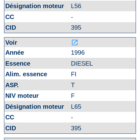
L56
-
395
launch
1996
DIESEL
FI
T
F
L65
-
395