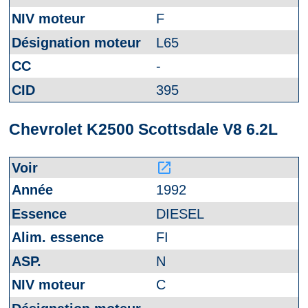
F
L65
-
395
Chevrolet K2500 Scottsdale V8 6.2L
launch
1992
DIESEL
FI
N
C