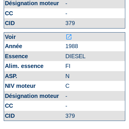
-
-
379
launch
1988
DIESEL
FI
N
C
-
-
379