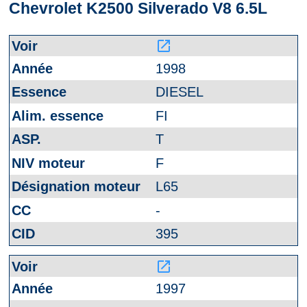
Chevrolet K2500 Silverado V8 6.5L
launch
1998
DIESEL
FI
T
F
L65
-
395
launch
1997