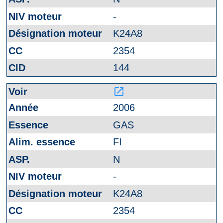
-
K24A8
2354
144
launch
2006
GAS
FI
N
-
K24A8
2354