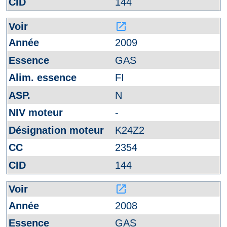
144
launch
2009
GAS
FI
N
-
K24Z2
2354
144
launch
2008
GAS