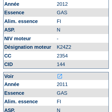
2012
GAS
FI
N
-
K24Z2
2354
144
launch
2011
GAS
FI
N