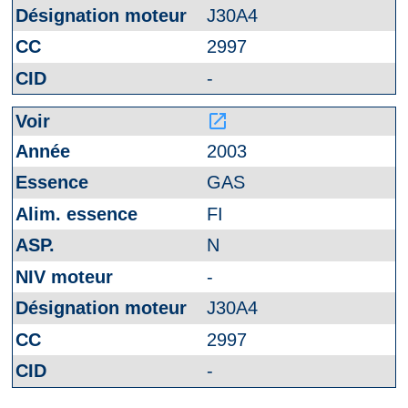
J30A4
2997
-
launch
2003
GAS
FI
N
-
J30A4
2997
-