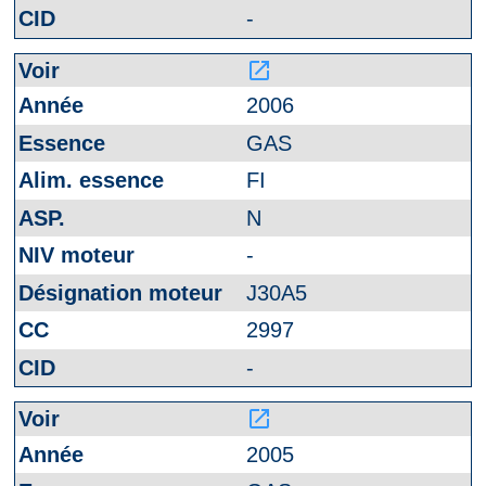
-
launch
2006
GAS
FI
N
-
J30A5
2997
-
launch
2005