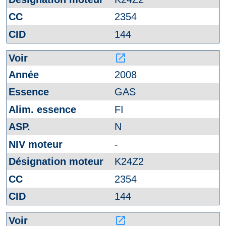
2354
144
launch
2008
GAS
FI
N
-
K24Z2
2354
144
launch