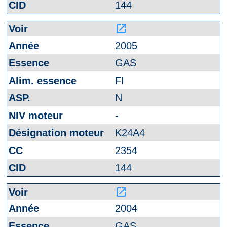
144
launch
2005
GAS
FI
N
-
K24A4
2354
144
launch
2004
GAS