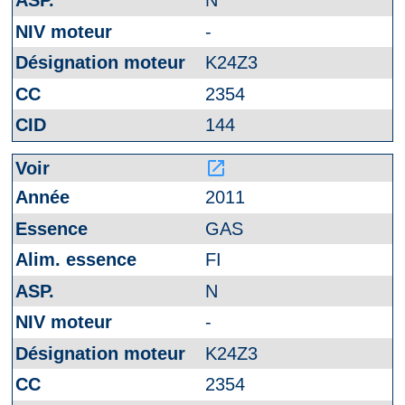
N
-
K24Z3
2354
144
launch
2011
GAS
FI
N
-
K24Z3
2354