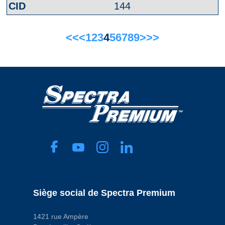
144
<<
<
1
2
3
4
5
6
7
8
9
>
>>
Siège social de Spectra Premium
1421 rue Ampère