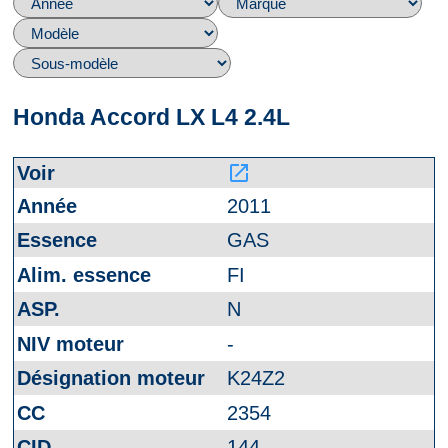
Honda Accord LX L4 2.4L
launch
2011
GAS
FI
N
-
K24Z2
2354
144