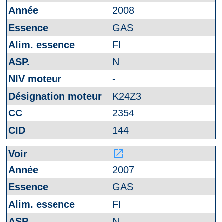
2008
GAS
FI
N
-
K24Z3
2354
144
launch
2007
GAS
FI
N