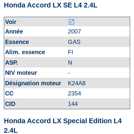
Honda Accord LX SE L4 2.4L
launch
2007
GAS
FI
N
-
K24A8
2354
144
Honda Accord LX Special Edition L4
2.4L