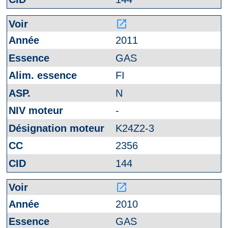
launch
2011
GAS
FI
N
-
K24Z2-3
2356
144
launch
2010
GAS