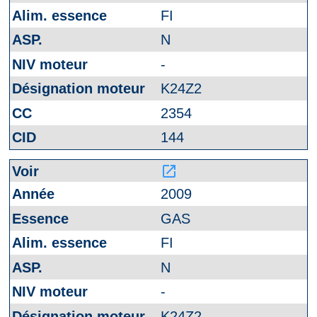
FI
N
-
K24Z2
2354
144
launch
2009
GAS
FI
N
-
K24Z2