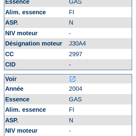
GAS
FI
N
-
J30A4
2997
-
launch
2004
GAS
FI
N
-