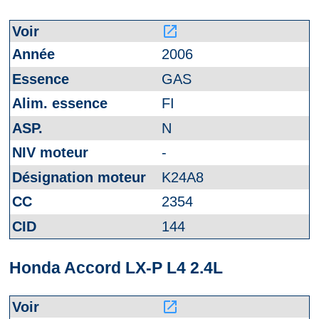
launch
2006
GAS
FI
N
-
K24A8
2354
144
Honda Accord LX-P L4 2.4L
launch