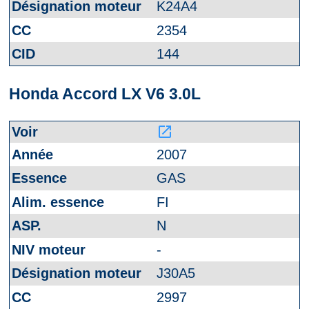
K24A4
2354
144
Honda Accord LX V6 3.0L
launch
2007
GAS
FI
N
-
J30A5
2997