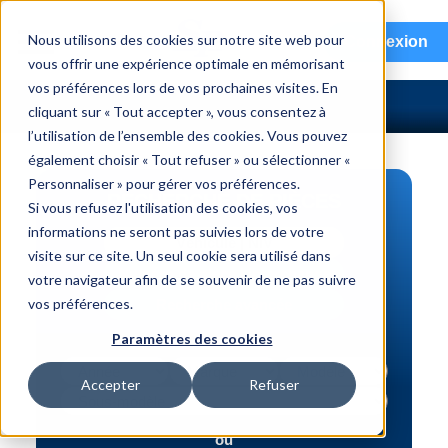
menu
Nous utilisons des cookies sur notre site web pour
Connexion
vous offrir une expérience optimale en mémorisant
vos préférences lors de vos prochaines visites. En
cliquant sur « Tout accepter », vous consentez à
l’utilisation de l’ensemble des cookies. Vous pouvez
également choisir « Tout refuser » ou sélectionner «
Personnaliser » pour gérer vos préférences.
RECHERCHE DE PIÈCES
Si vous refusez l'utilisation des cookies, vos
informations ne seront pas suivies lors de votre
Véhicule | NIV
visite sur ce site. Un seul cookie sera utilisé dans
Numéro de pièce | interchange
votre navigateur afin de se souvenir de ne pas suivre
vos préférences.
Recherche avancée
Paramètres des cookies
Accepter
Refuser
ou