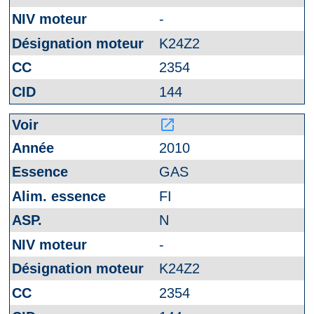
-
K24Z2
2354
144
launch
2010
GAS
FI
N
-
K24Z2
2354