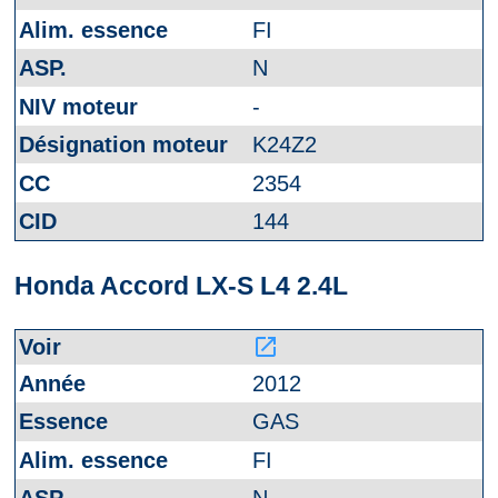
FI
N
-
K24Z2
2354
144
Honda Accord LX-S L4 2.4L
launch
2012
GAS
FI