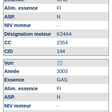
FI
N
-
K24A4
2354
144
launch
2003
GAS
FI
N
-