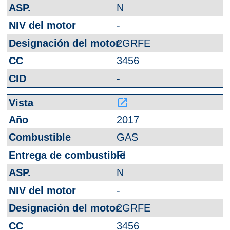
N
-
2GRFE
3456
-
launch
2017
GAS
FI
N
-
2GRFE
3456