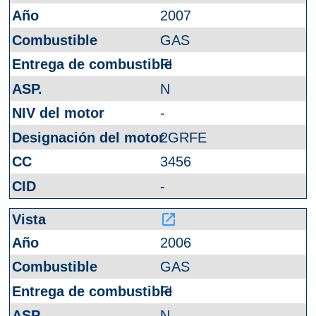
2007
GAS
FI
N
-
2GRFE
3456
-
launch
2006
GAS
FI
N