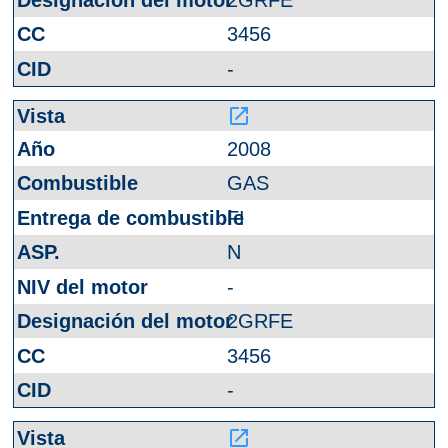
3456
-
launch
2008
GAS
FI
N
-
2GRFE
3456
-
launch