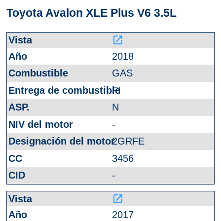
Toyota Avalon XLE Plus V6 3.5L
launch
2018
GAS
FI
N
-
2GRFE
3456
-
launch
2017