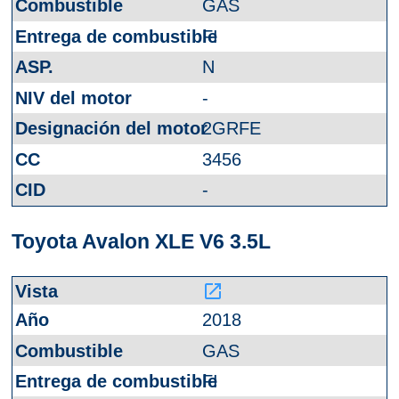
GAS
FI
N
-
2GRFE
3456
-
Toyota Avalon XLE V6 3.5L
launch
2018
GAS
FI