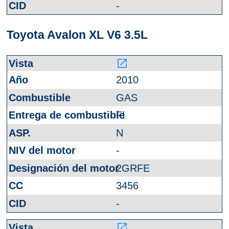
-
Toyota Avalon XL V6 3.5L
launch
2010
GAS
FI
N
-
2GRFE
3456
-
launch