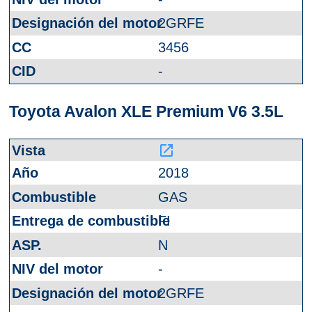
2GRFE
3456
-
Toyota Avalon XLE Premium V6 3.5L
launch
2018
GAS
FI
N
-
2GRFE