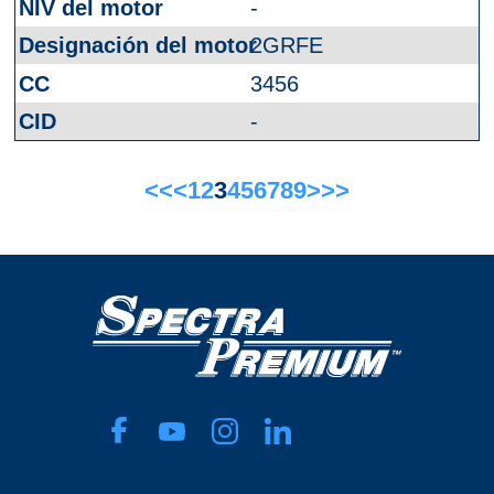
-
2GRFE
3456
-
<<
<
1
2
3
4
5
6
7
8
9
>
>>