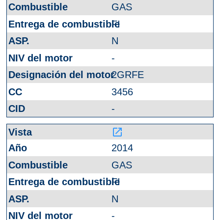
GAS
FI
N
-
2GRFE
3456
-
launch
2014
GAS
FI
N
-