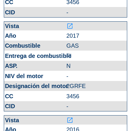
3456
-
launch
2017
GAS
FI
N
-
2GRFE
3456
-
launch
2016