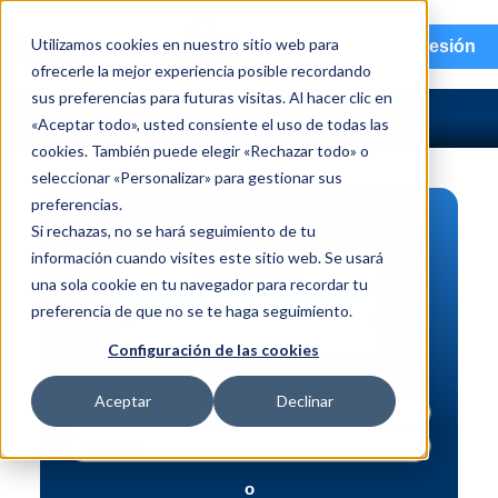
menu
Utilizamos cookies en nuestro sitio web para
Iniciar sesión
ofrecerle la mejor experiencia posible recordando
sus preferencias para futuras visitas. Al hacer clic en
«Aceptar todo», usted consiente el uso de todas las
cookies. También puede elegir «Rechazar todo» o
seleccionar «Personalizar» para gestionar sus
preferencias.
BÚSQUEDA DE PIEZAS
Si rechazas, no se hará seguimiento de tu
información cuando visites este sitio web. Se usará
Vehículo | NIV
una sola cookie en tu navegador para recordar tu
Pieza | N.º de intercambio
preferencia de que no se te haga seguimiento.
Búsqueda avanzada
Configuración de las cookies
Aceptar
Declinar
o