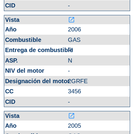
-
launch
2006
GAS
FI
N
-
2GRFE
3456
-
launch
2005