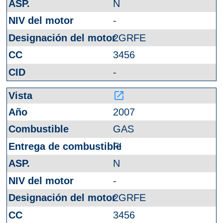
N
-
2GRFE
3456
-
launch
2007
GAS
FI
N
-
2GRFE
3456