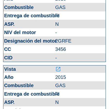
GAS
FI
N
-
2GRFE
3456
-
launch
2015
GAS
FI
N