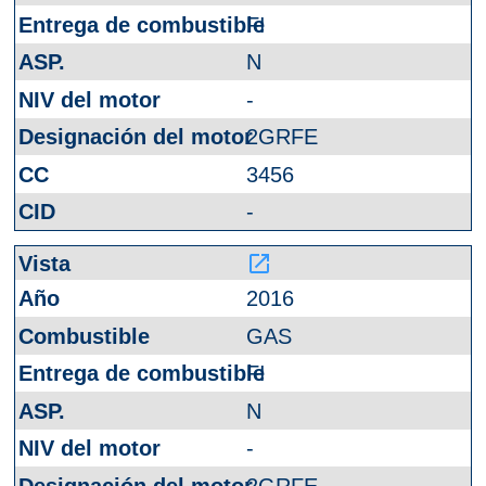
FI
N
-
2GRFE
3456
-
launch
2016
GAS
FI
N
-
2GRFE