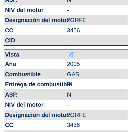
-
2GRFE
3456
-
launch
2005
GAS
FI
N
-
2GRFE
3456