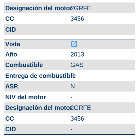
2GRFE
3456
-
launch
2013
GAS
FI
N
-
2GRFE
3456
-