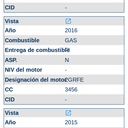
-
launch
2016
GAS
FI
N
-
2GRFE
3456
-
launch
2015