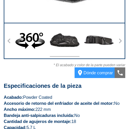
ntera
360
Parte superior
Parte trasera
Part
* El acabado y color de la parte pueden variar
place
call
Dónde comprar
Especificaciones de la pieza
Acabado
Powder Coated
Accesorio de retorno del enfriador de aceite del motor
No
Ancho máximo
222 mm
Bandeja anti-salpicaduras incluida
No
Cantidad de agujeros de montaje
18
Capacidad
5.7 L