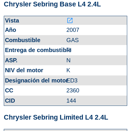
Chrysler Sebring Base L4 2.4L
launch
2007
GAS
FI
N
K
ED3
2360
144
Chrysler Sebring Limited L4 2.4L