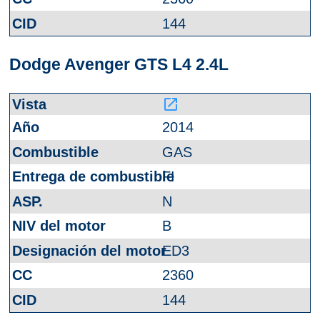
144
Dodge Avenger GTS L4 2.4L
launch
2014
GAS
FI
N
B
ED3
2360
144