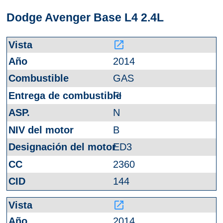
Dodge Avenger Base L4 2.4L
launch
2014
GAS
FI
N
B
ED3
2360
144
launch
2014