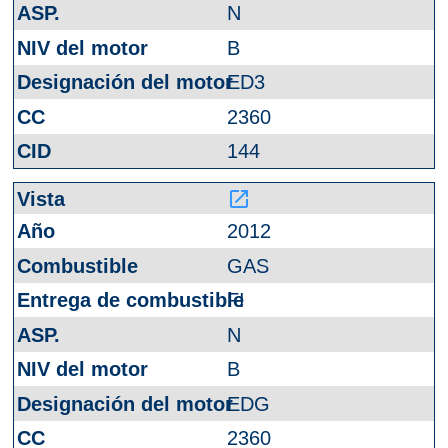
N
B
ED3
2360
144
launch
2012
GAS
FI
N
B
EDG
2360