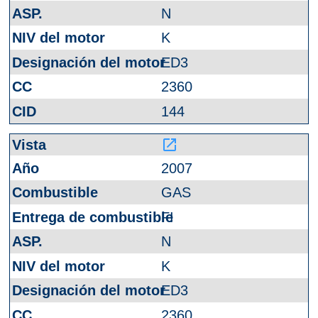
N
K
ED3
2360
144
launch
2007
GAS
FI
N
K
ED3
2360