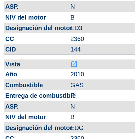
N
B
ED3
2360
144
launch
2010
GAS
FI
N
B
EDG
2360