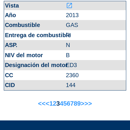
launch
2013
GAS
FI
N
B
ED3
2360
144
<<
<
1
2
3
4
5
6
7
8
9
>
>>