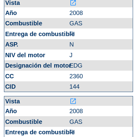
launch
2008
GAS
FI
N
J
EDG
2360
144
launch
2008
GAS
FI