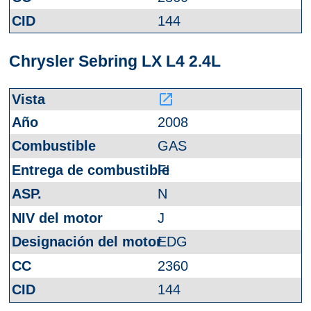
144
Chrysler Sebring LX L4 2.4L
launch
2008
GAS
FI
N
J
EDG
2360
144