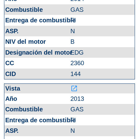
GAS
FI
N
B
EDG
2360
144
launch
2013
GAS
FI
N