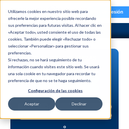
menu
Utilizamos cookies en nuestro sitio web para
Iniciar sesión
ofrecerle la mejor experiencia posible recordando
sus preferencias para futuras visitas. Al hacer clic en
«Aceptar todo», usted consiente el uso de todas las
cookies. También puede elegir «Rechazar todo» o
seleccionar «Personalizar» para gestionar sus
preferencias.
BÚSQUEDA DE PIEZAS
Si rechazas, no se hará seguimiento de tu
información cuando visites este sitio web. Se usará
Vehículo | NIV
una sola cookie en tu navegador para recordar tu
Pieza | N.º de intercambio
preferencia de que no se te haga seguimiento.
Búsqueda avanzada
Configuración de las cookies
Aceptar
Declinar
o