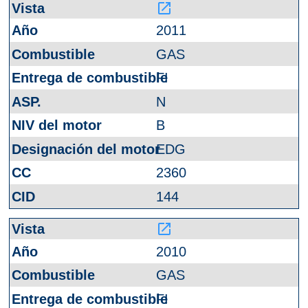
launch
2011
GAS
FI
N
B
EDG
2360
144
launch
2010
GAS
FI