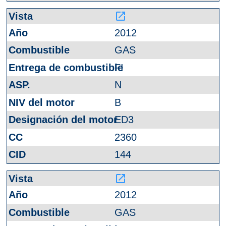
launch
2012
GAS
FI
N
B
ED3
2360
144
launch
2012
GAS