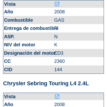
launch
2008
GAS
FI
N
K
ED3
2360
144
Chrysler Sebring Touring L4 2.4L
launch
2008