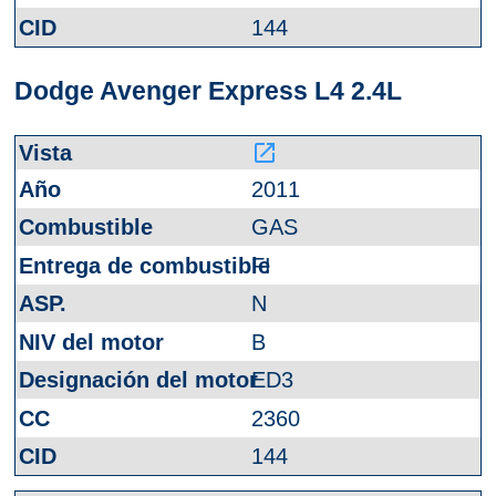
144
Dodge Avenger Express L4 2.4L
launch
2011
GAS
FI
N
B
ED3
2360
144