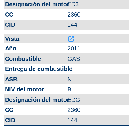
ED3
2360
144
launch
2011
GAS
FI
N
B
EDG
2360
144