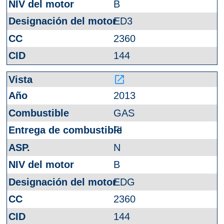
B
ED3
2360
144
launch
2013
GAS
FI
N
B
EDG
2360
144