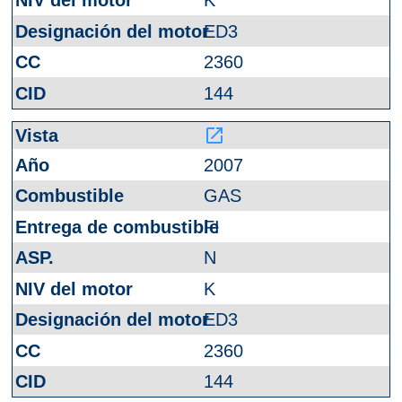
K
ED3
2360
144
launch
2007
GAS
FI
N
K
ED3
2360
144