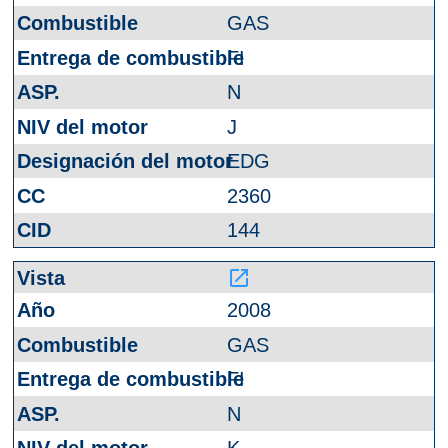
GAS
FI
N
J
EDG
2360
144
launch
2008
GAS
FI
N