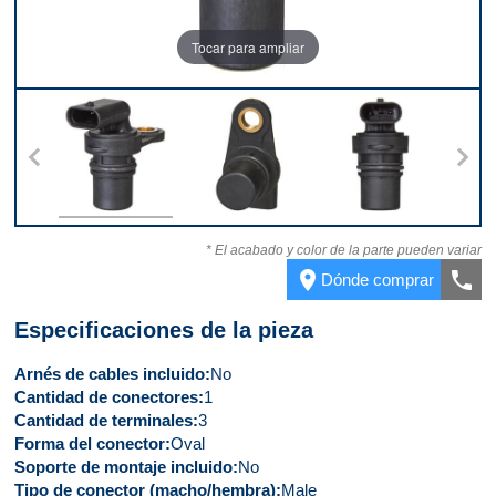
Tocar para ampliar
erior
Parte superior
Parte inferior
Parte delantera
* El acabado y color de la parte pueden variar
place
call
Dónde comprar
Especificaciones de la pieza
Arnés de cables incluido
No
Cantidad de conectores
1
Cantidad de terminales
3
Forma del conector
Oval
Soporte de montaje incluido
No
Tipo de conector (macho/hembra)
Male