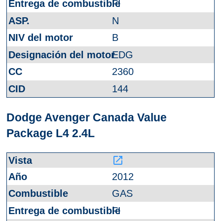
FI
N
B
EDG
2360
144
Dodge Avenger Canada Value
Package L4 2.4L
launch
2012
GAS
FI