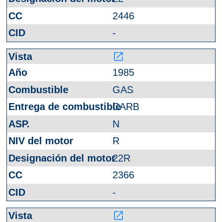
2446
-
launch
1985
GAS
CARB
N
R
22R
2366
-
launch