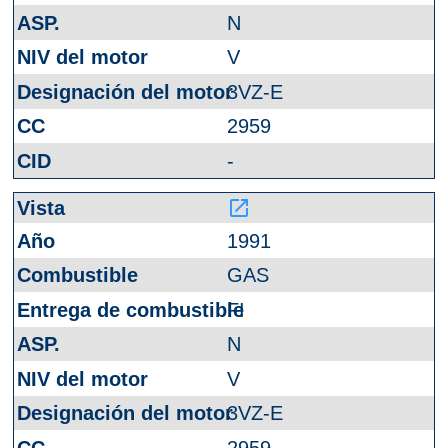
N
V
3VZ-E
2959
-
launch
1991
GAS
FI
N
V
3VZ-E
2959