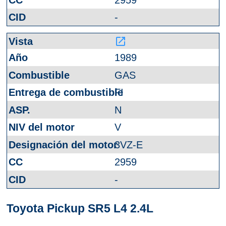
-
launch
1989
GAS
FI
N
V
3VZ-E
2959
-
Toyota Pickup SR5 L4 2.4L