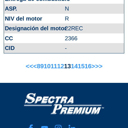
N
R
22REC
2366
-
<<
<
8
9
10
11
12
13
14
15
16
>
>>