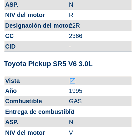
N
R
22R
2366
-
Toyota Pickup SR5 V6 3.0L
launch
1995
GAS
FI
N
V