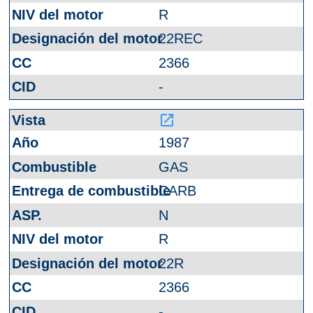
R
22REC
2366
-
launch
1987
GAS
CARB
N
R
22R
2366
-