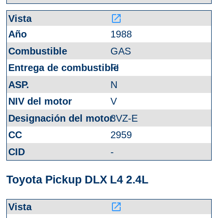
launch
1988
GAS
FI
N
V
3VZ-E
2959
-
Toyota Pickup DLX L4 2.4L
launch