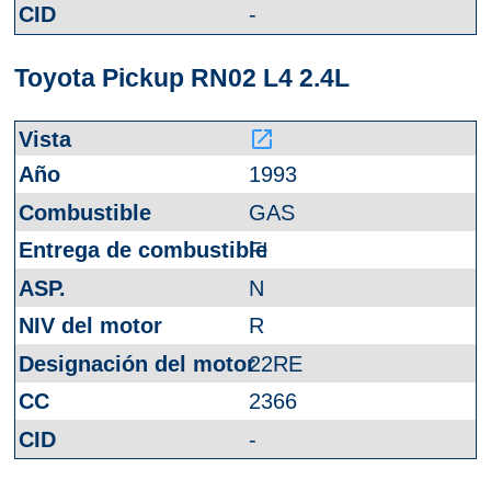
-
Toyota Pickup RN02 L4 2.4L
launch
1993
GAS
FI
N
R
22RE
2366
-