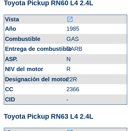
Toyota Pickup RN60 L4 2.4L
launch
1985
GAS
CARB
N
R
22R
2366
-
Toyota Pickup RN63 L4 2.4L