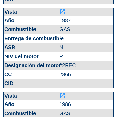
launch
1987
GAS
FI
N
R
22REC
2366
-
launch
1986
GAS