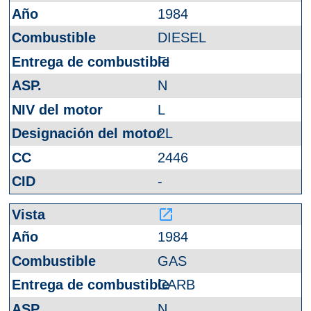
1984
DIESEL
FI
N
L
2L
2446
-
launch
1984
GAS
CARB
N