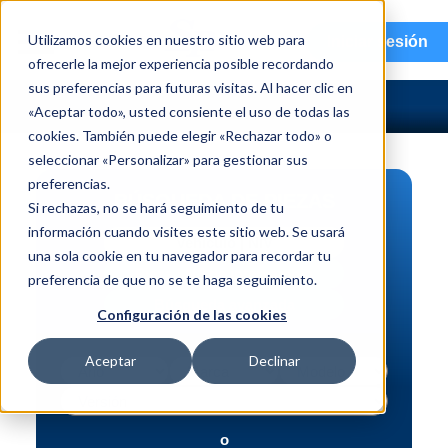
menu
Utilizamos cookies en nuestro sitio web para
Iniciar sesión
ofrecerle la mejor experiencia posible recordando
sus preferencias para futuras visitas. Al hacer clic en
«Aceptar todo», usted consiente el uso de todas las
cookies. También puede elegir «Rechazar todo» o
seleccionar «Personalizar» para gestionar sus
preferencias.
BÚSQUEDA DE PIEZAS
Si rechazas, no se hará seguimiento de tu
información cuando visites este sitio web. Se usará
Vehículo | NIV
una sola cookie en tu navegador para recordar tu
Pieza | N.º de intercambio
preferencia de que no se te haga seguimiento.
Búsqueda avanzada
Configuración de las cookies
Aceptar
Declinar
o