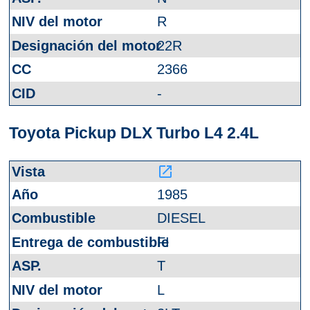
R
22R
2366
-
Toyota Pickup DLX Turbo L4 2.4L
launch
1985
DIESEL
FI
T
L