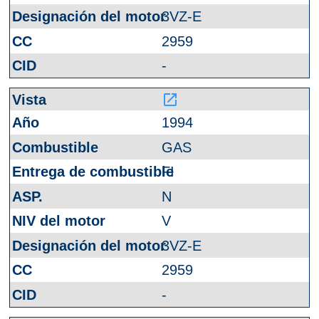
3VZ-E
2959
-
launch
1994
GAS
FI
N
V
3VZ-E
2959
-