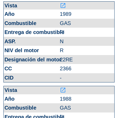
launch
1989
GAS
FI
N
R
22RE
2366
-
launch
1988
GAS
FI