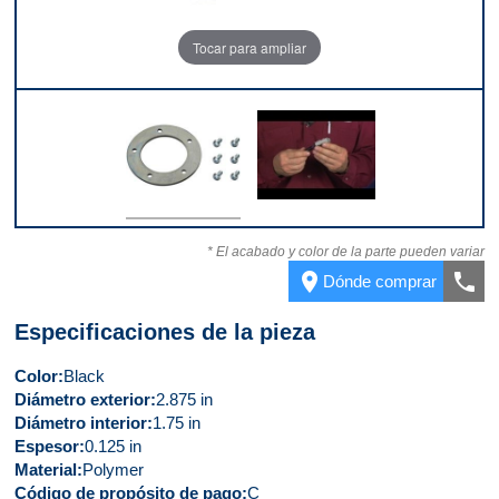
Tocar para ampliar
Parte superior
Video 1
* El acabado y color de la parte pueden variar
place
call
Dónde comprar
Especificaciones de la pieza
Color
Black
Diámetro exterior
2.875 in
Diámetro interior
1.75 in
Espesor
0.125 in
Material
Polymer
Código de propósito de pago
C