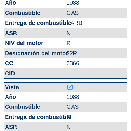
1988
GAS
CARB
N
R
22R
2366
-
launch
1988
GAS
FI
N