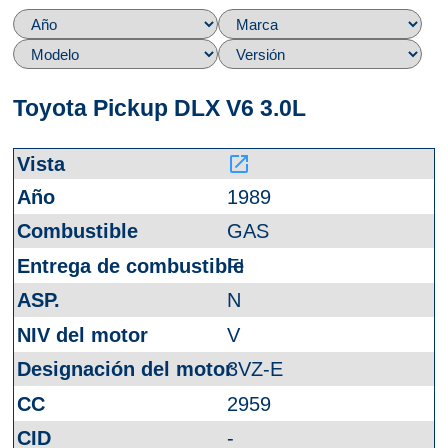
Toyota Pickup DLX V6 3.0L
launch
1989
GAS
FI
N
V
3VZ-E
2959
-