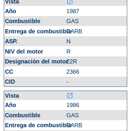
launch
1987
GAS
CARB
N
R
22R
2366
-
launch
1986
GAS
CARB