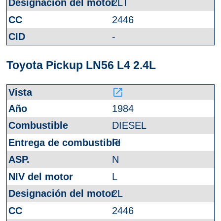
2LT
2446
-
Toyota Pickup LN56 L4 2.4L
launch
1984
DIESEL
FI
N
L
2L
2446