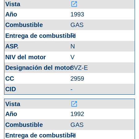
launch
1993
GAS
FI
N
V
3VZ-E
2959
-
launch
1992
GAS
FI