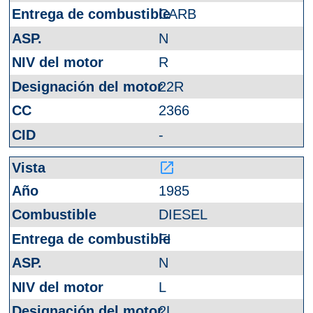
CARB
N
R
22R
2366
-
launch
1985
DIESEL
FI
N
L
2L