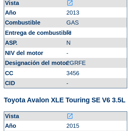
launch
2013
GAS
FI
N
-
2GRFE
3456
-
Toyota Avalon XLE Touring SE V6 3.5L
launch
2015