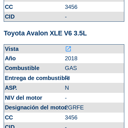
3456
-
Toyota Avalon XLE V6 3.5L
launch
2018
GAS
FI
N
-
2GRFE
3456
-