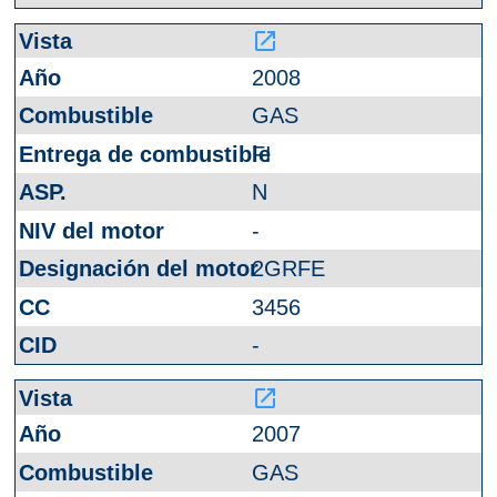
launch
2008
GAS
FI
N
-
2GRFE
3456
-
launch
2007
GAS