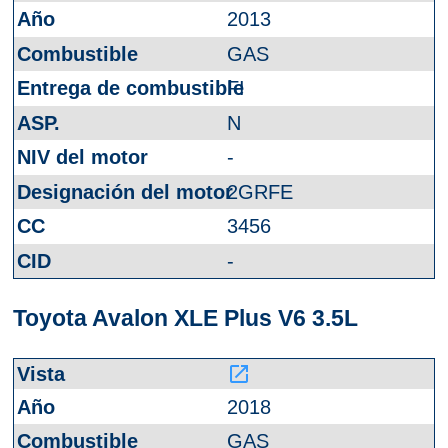
2013
GAS
FI
N
-
2GRFE
3456
-
Toyota Avalon XLE Plus V6 3.5L
launch
2018
GAS