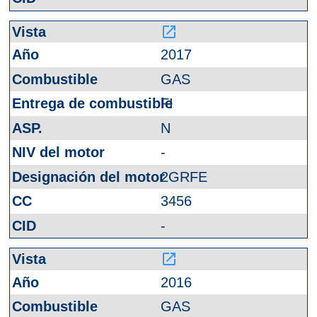
launch
2017
GAS
FI
N
-
2GRFE
3456
-
launch
2016
GAS