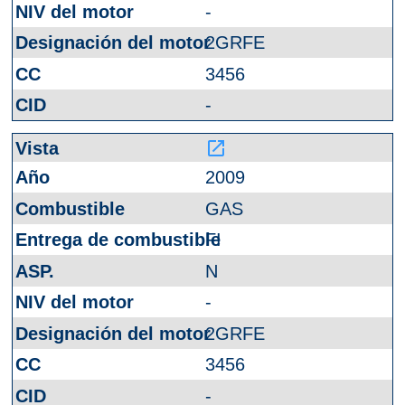
-
2GRFE
3456
-
launch
2009
GAS
FI
N
-
2GRFE
3456
-