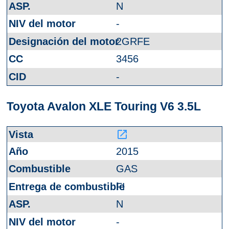
N
-
2GRFE
3456
-
Toyota Avalon XLE Touring V6 3.5L
launch
2015
GAS
FI
N
-