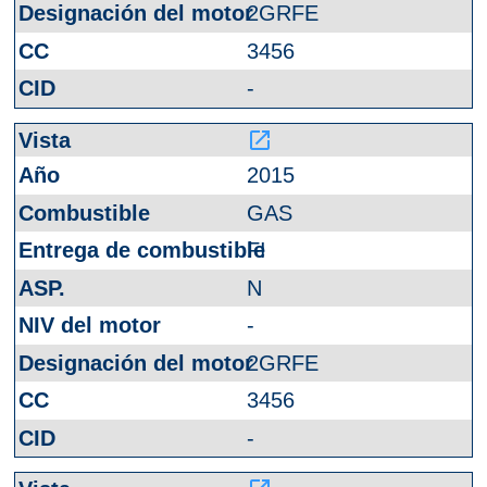
2GRFE
3456
-
launch
2015
GAS
FI
N
-
2GRFE
3456
-