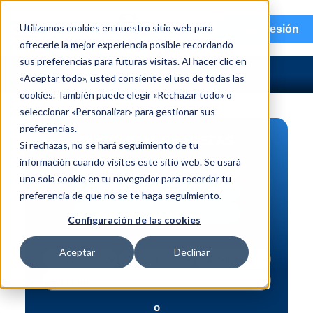
menu
Utilizamos cookies en nuestro sitio web para
Iniciar sesión
ofrecerle la mejor experiencia posible recordando
sus preferencias para futuras visitas. Al hacer clic en
«Aceptar todo», usted consiente el uso de todas las
cookies. También puede elegir «Rechazar todo» o
seleccionar «Personalizar» para gestionar sus
preferencias.
BÚSQUEDA DE PIEZAS
Si rechazas, no se hará seguimiento de tu
información cuando visites este sitio web. Se usará
Vehículo | NIV
una sola cookie en tu navegador para recordar tu
Pieza | N.º de intercambio
preferencia de que no se te haga seguimiento.
Búsqueda avanzada
Configuración de las cookies
Aceptar
Declinar
o