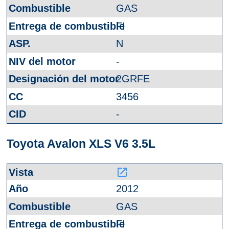
GAS
FI
N
-
2GRFE
3456
-
Toyota Avalon XLS V6 3.5L
launch
2012
GAS
FI