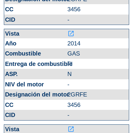
3456
-
launch
2014
GAS
FI
N
-
2GRFE
3456
-
launch