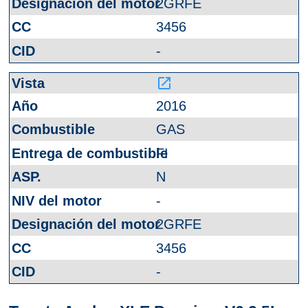
2GRFE
3456
-
launch
2016
GAS
FI
N
-
2GRFE
3456
-