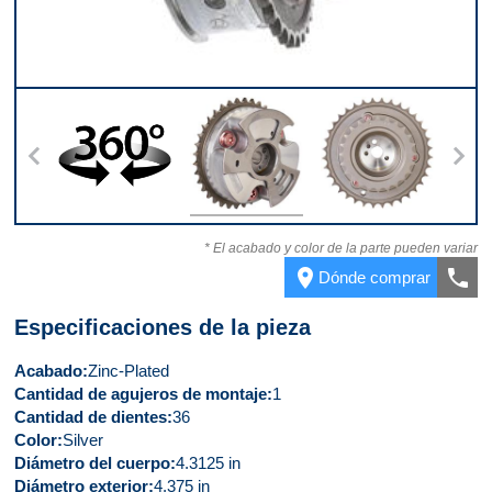
360
Ángulo
Parte trasera
Part
* El acabado y color de la parte pueden variar
place
call
Dónde comprar
Especificaciones de la pieza
Acabado
Zinc-Plated
Cantidad de agujeros de montaje
1
Cantidad de dientes
36
Color
Silver
Diámetro del cuerpo
4.3125 in
Diámetro exterior
4.375 in