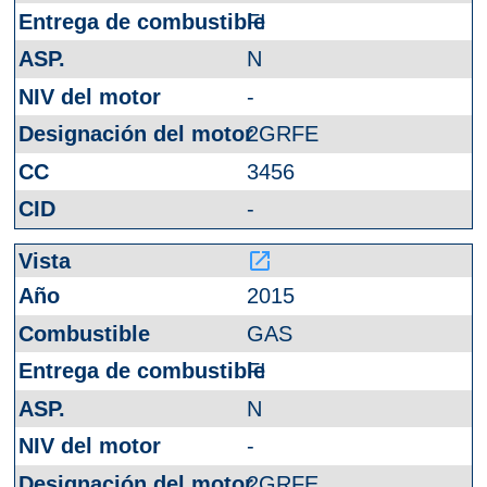
FI
N
-
2GRFE
3456
-
launch
2015
GAS
FI
N
-
2GRFE