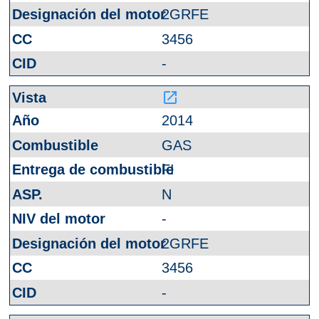
2GRFE
3456
-
launch
2014
GAS
FI
N
-
2GRFE
3456
-