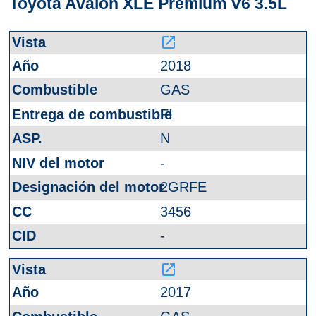
Toyota Avalon XLE Premium V6 3.5L
launch
2018
GAS
FI
N
-
2GRFE
3456
-
launch
2017