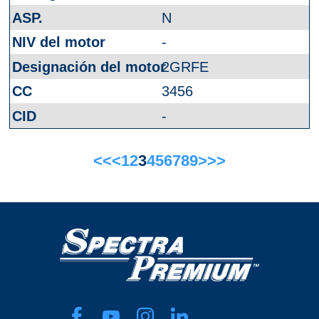
N
-
2GRFE
3456
-
<<
<
1
2
3
4
5
6
7
8
9
>
>>