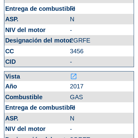
FI
N
-
2GRFE
3456
-
launch
2017
GAS
FI
N
-