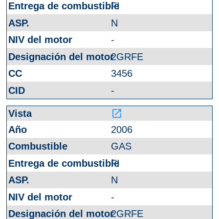
FI
N
-
2GRFE
3456
-
launch
2006
GAS
FI
N
-
2GRFE