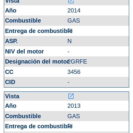
launch
2014
GAS
FI
N
-
2GRFE
3456
-
launch
2013
GAS
FI