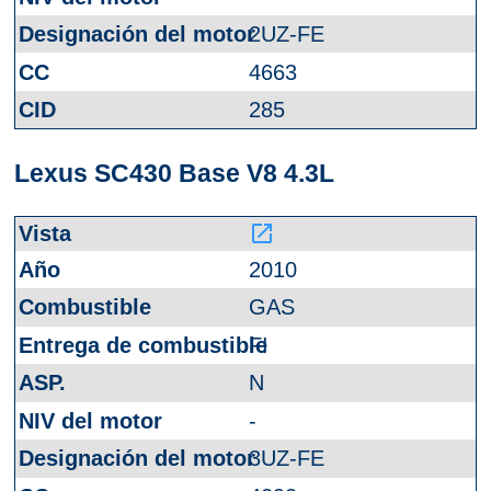
2UZ-FE
4663
285
Lexus SC430 Base V8 4.3L
launch
2010
GAS
FI
N
-
3UZ-FE