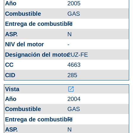
2005
GAS
FI
N
-
2UZ-FE
4663
285
launch
2004
GAS
FI
N