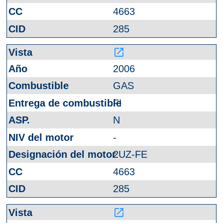
4663
285
launch
2006
GAS
FI
N
-
2UZ-FE
4663
285
launch