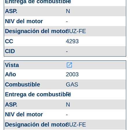
FI
N
-
3UZ-FE
4293
-
launch
2003
GAS
FI
N
-
3UZ-FE