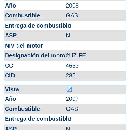
2008
GAS
FI
N
-
2UZ-FE
4663
285
launch
2007
GAS
FI
N