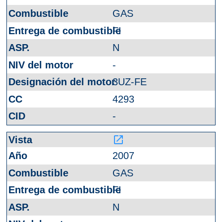
GAS
FI
N
-
3UZ-FE
4293
-
launch
2007
GAS
FI
N