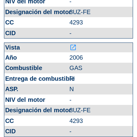
-
3UZ-FE
4293
-
launch
2006
GAS
FI
N
-
3UZ-FE
4293
-