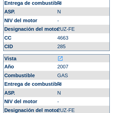
FI
N
-
2UZ-FE
4663
285
launch
2007
GAS
FI
N
-
2UZ-FE