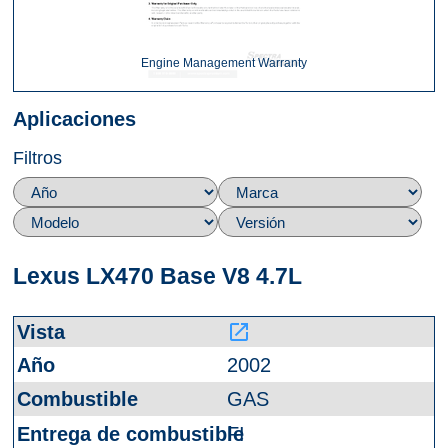
Engine Management Warranty
Aplicaciones
Filtros
Lexus LX470 Base V8 4.7L
launch
2002
GAS
FI