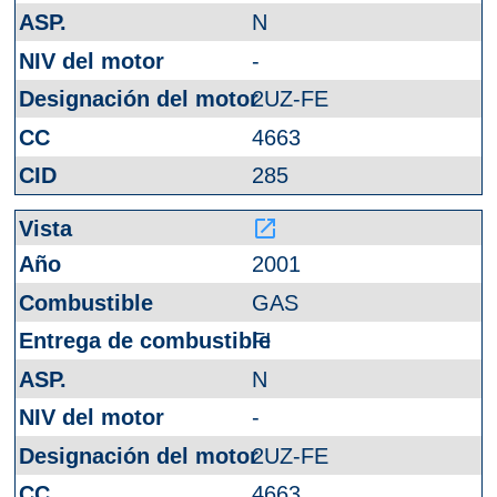
N
-
2UZ-FE
4663
285
launch
2001
GAS
FI
N
-
2UZ-FE
4663