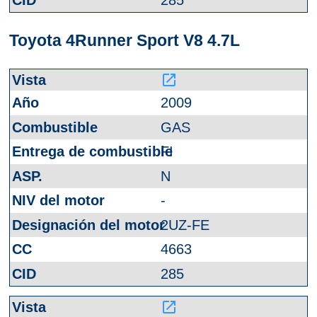
Toyota 4Runner Sport V8 4.7L
launch
2009
GAS
FI
N
-
2UZ-FE
4663
285
launch