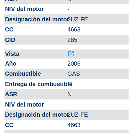
-
2UZ-FE
4663
285
launch
2006
GAS
FI
N
-
2UZ-FE
4663