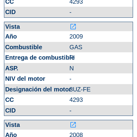
4293
-
launch
2009
GAS
FI
N
-
3UZ-FE
4293
-
launch
2008