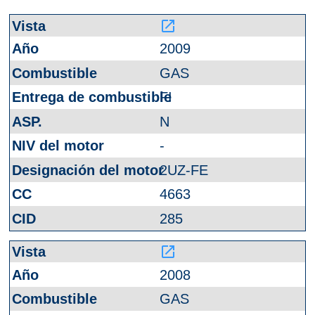
launch
2009
GAS
FI
N
-
2UZ-FE
4663
285
launch
2008
GAS