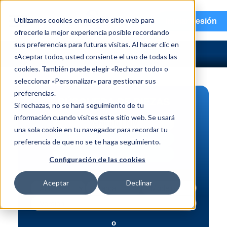
menu
Utilizamos cookies en nuestro sitio web para
Iniciar sesión
ofrecerle la mejor experiencia posible recordando
sus preferencias para futuras visitas. Al hacer clic en
«Aceptar todo», usted consiente el uso de todas las
cookies. También puede elegir «Rechazar todo» o
seleccionar «Personalizar» para gestionar sus
preferencias.
BÚSQUEDA DE PIEZAS
Si rechazas, no se hará seguimiento de tu
información cuando visites este sitio web. Se usará
Vehículo | NIV
una sola cookie en tu navegador para recordar tu
Pieza | N.º de intercambio
preferencia de que no se te haga seguimiento.
Búsqueda avanzada
Configuración de las cookies
Aceptar
Declinar
o