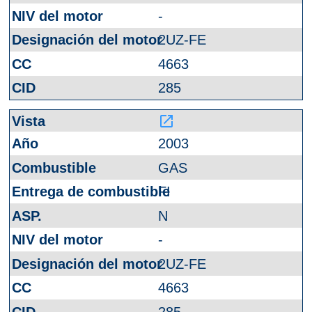
-
2UZ-FE
4663
285
launch
2003
GAS
FI
N
-
2UZ-FE
4663
285