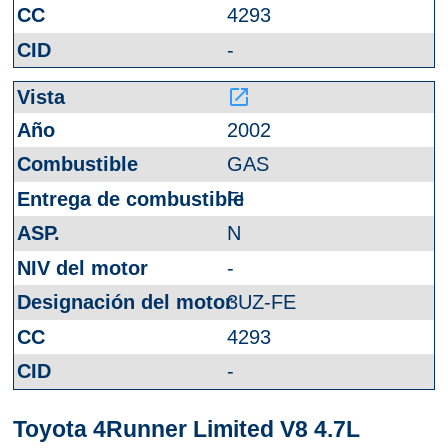
4293
-
launch
2002
GAS
FI
N
-
3UZ-FE
4293
-
Toyota 4Runner Limited V8 4.7L