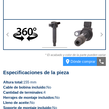
erior
360
Parte superior
Parte inferior
Part
* El acabado y color de la parte pueden variar
place
call
Dónde comprar
Especificaciones de la pieza
Altura total
155 mm
Cable de bobina incluido
No
Cantidad de terminales
4
Herrajes de montaje incluidos
No
Lleno de aceite
No
Soporte de montaje incluido
No