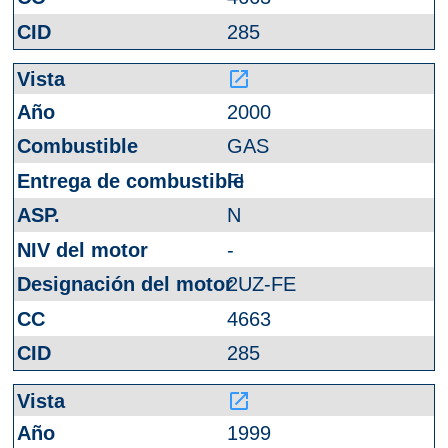
285
launch
2000
GAS
FI
N
-
2UZ-FE
4663
285
launch
1999