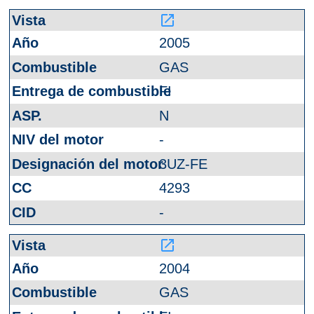
launch
2005
GAS
FI
N
-
3UZ-FE
4293
-
launch
2004
GAS