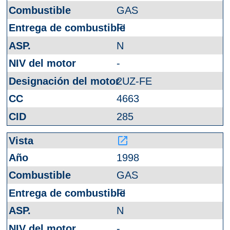
GAS
FI
N
-
2UZ-FE
4663
285
launch
1998
GAS
FI
N
-