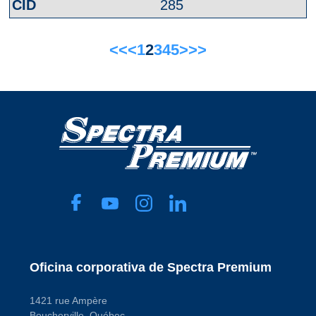
285
<<
<
1
2
3
4
5
>
>>
Oficina corporativa de Spectra Premium
1421 rue Ampère
Boucherville, Québec